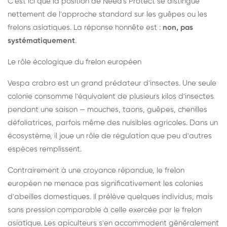
C'est ici que la position de Need's Protect se distingue
nettement de l'approche standard sur les guêpes ou les
frelons asiatiques. La réponse honnête est :
non, pas
systématiquement
.
Le rôle écologique du frelon européen
Vespa crabro est un grand prédateur d'insectes. Une seule
colonie consomme l'équivalent de plusieurs kilos d'insectes
pendant une saison — mouches, taons, guêpes, chenilles
défoliatrices, parfois même des nuisibles agricoles. Dans un
écosystème, il joue un rôle de régulation que peu d'autres
espèces remplissent.
Contrairement à une croyance répandue, le frelon
européen ne menace pas significativement les colonies
d'abeilles domestiques. Il prélève quelques individus, mais
sans pression comparable à celle exercée par le frelon
asiatique. Les apiculteurs s'en accommodent généralement