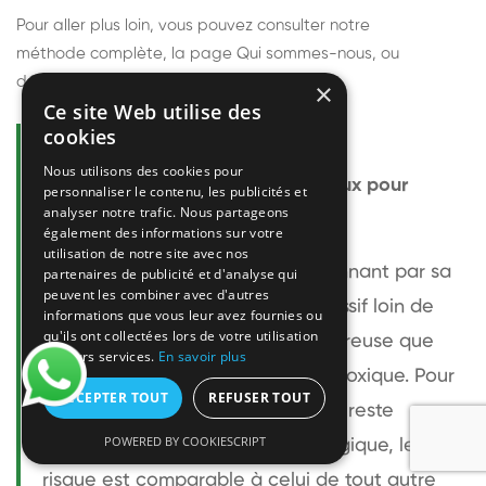
Pour aller plus loin, vous pouvez consulter notre
méthode complète
, la page
Qui sommes-nous
, ou
découvrir
nos techniciens
.
×
Ce site Web utilise des
cookies
Questions fréquentes
Nous utilisons des cookies pour
Le frelon européen est-il dangereux pour
personnaliser le contenu, les publicités et
analyser notre trafic. Nous partageons
l'homme ?
également des informations sur votre
utilisation de notre site avec nos
Le frelon européen est impressionnant par sa
partenaires de publicité et d'analyse qui
peuvent les combiner avec d'autres
taille mais relativement peu agressif loin de
informations que vous leur avez fournies ou
qu'ils ont collectées lors de votre utilisation
son nid. Sa piqûre est plus douloureuse que
de leurs services.
En savoir plus
celle d'une guêpe sans être plus toxique. Pour
ACCEPTER TOUT
REFUSER TOUT
une personne non allergique, elle reste
POWERED BY COOKIESCRIPT
bénigne. Pour une personne allergique, le
risque est comparable à celui de tout autre