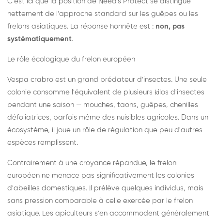
C'est ici que la position de Need's Protect se distingue
nettement de l'approche standard sur les guêpes ou les
frelons asiatiques. La réponse honnête est :
non, pas
systématiquement
.
Le rôle écologique du frelon européen
Vespa crabro est un grand prédateur d'insectes. Une seule
colonie consomme l'équivalent de plusieurs kilos d'insectes
pendant une saison — mouches, taons, guêpes, chenilles
défoliatrices, parfois même des nuisibles agricoles. Dans un
écosystème, il joue un rôle de régulation que peu d'autres
espèces remplissent.
Contrairement à une croyance répandue, le frelon
européen ne menace pas significativement les colonies
d'abeilles domestiques. Il prélève quelques individus, mais
sans pression comparable à celle exercée par le frelon
asiatique. Les apiculteurs s'en accommodent généralement