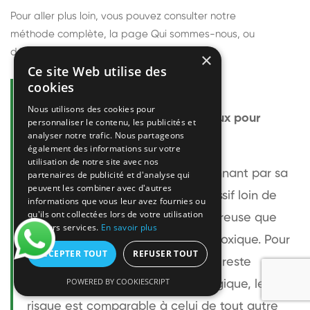
Pour aller plus loin, vous pouvez consulter notre
méthode complète
, la page
Qui sommes-nous
, ou
découvrir
nos techniciens
.
×
Ce site Web utilise des
cookies
Questions fréquentes
Nous utilisons des cookies pour
Le frelon européen est-il dangereux pour
personnaliser le contenu, les publicités et
analyser notre trafic. Nous partageons
l'homme ?
également des informations sur votre
utilisation de notre site avec nos
Le frelon européen est impressionnant par sa
partenaires de publicité et d'analyse qui
peuvent les combiner avec d'autres
taille mais relativement peu agressif loin de
informations que vous leur avez fournies ou
qu'ils ont collectées lors de votre utilisation
son nid. Sa piqûre est plus douloureuse que
de leurs services.
En savoir plus
celle d'une guêpe sans être plus toxique. Pour
ACCEPTER TOUT
REFUSER TOUT
une personne non allergique, elle reste
POWERED BY COOKIESCRIPT
bénigne. Pour une personne allergique, le
risque est comparable à celui de tout autre