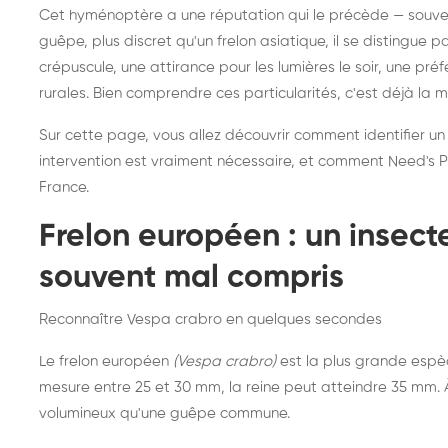
Destruction de nid de
Dé
Cet hyménoptère a une réputation qui le précède — souvent
frelons asiatiques :
du
guêpe, plus discret qu'un frelon asiatique, il se distingue 
intervention partout en
so
crépuscule, une attirance pour les lumières le soir, une pr
rurales. Bien comprendre ces particularités, c'est déjà la 
France
Sur cette page, vous allez découvrir comment identifier un
intervention est vraiment nécessaire, et comment Need's Pr
France.
Frelon européen : un insec
souvent mal compris
Reconnaître Vespa crabro en quelques secondes
Le frelon européen
(Vespa crabro)
est la plus grande espè
mesure entre 25 et 30 mm, la reine peut atteindre 35 mm. À 
volumineux qu'une guêpe commune.