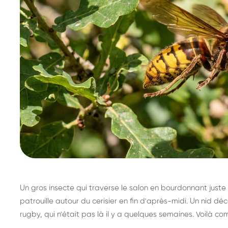
Un gros insecte qui traverse le salon en bourdonnant juste 
patrouille autour du cerisier en fin d'après-midi. Un nid 
rugby, qui n'était pas là il y a quelques semaines. Voilà co