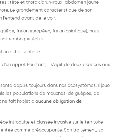
es : tête et thorax brun-roux, abdomen jaune
onore. Le grondement caractéristique de son
l'entend avant de le voir.
guêpe, frelon européen, frelon asiatique), nous
notre rubrique Actus.
tion est essentielle
 d'un appel. Pourtant, il s'agit de deux espèces aux
ésente depuis toujours dans nos écosystèmes. Il joue
égule les populations de mouches, de guêpes, de
 ne fait l'objet d'
aucune obligation de
pèce introduite et classée invasive sur le territoire
cumentée comme préoccupante. Son traitement, sa