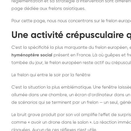
réglementation et sa stratégie d'intervention sont différe
page dédiée aux frelons asiatiques
.
Pour cette page, nous nous concentrons sur le frelon europ
Une activité crépusculaire 
C'est la spécificité la plus marquante du frelon européen, 
hyménoptère social
présent en France. Là où guêpes et fre
tombée du jour, le frelon européen reste actif au crépuscul
Le frelon qui entre le soir par la fenêtre
C'est la situation la plus emblématique. Une fenêtre laiss
allumée dans une chambre, un écran d'ordinateur dans un 
de scénarios qui se terminent par un frelon — un seul, gé
Le bruit grave produit par son vol amplifie l'effet de surp
comme « avoir un drone dans le salon ». La réaction immédi
claquées. Aucun de ces réflexes n'est utile.