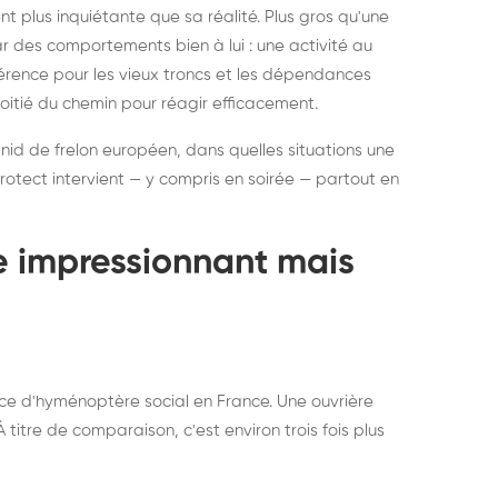
ratisation : éliminer
Traitemen
 plus inquiétante que sa réalité. Plus gros qu'une
rablement rats et
de lit : de
par des comportements bien à lui : une activité au
uris, partout en France
partout e
éférence pour les vieux troncs et les dépendances
moitié du chemin pour réagir efficacement.
 nid de frelon européen, dans quelles situations une
otect intervient — y compris en soirée — partout en
te impressionnant mais
ce d'hyménoptère social en France. Une ouvrière
titre de comparaison, c'est environ trois fois plus