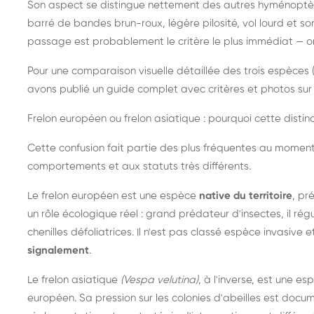
Son aspect se distingue nettement des autres hyménoptèr
barré de bandes brun-roux, légère pilosité, vol lourd et s
passage est probablement le critère le plus immédiat — on 
Pour une comparaison visuelle détaillée des trois espèces (
avons publié un guide complet avec critères et photos sur 
Frelon européen ou frelon asiatique : pourquoi cette distinc
Cette confusion fait partie des plus fréquentes au moment
comportements et aux statuts très différents.
Le frelon européen est une espèce
native du territoire
, pr
un rôle écologique réel : grand prédateur d'insectes, il r
chenilles défoliatrices. Il n'est pas classé espèce invasive et
signalement
.
Le frelon asiatique
(Vespa velutina)
, à l'inverse, est une es
européen. Sa pression sur les colonies d'abeilles est do