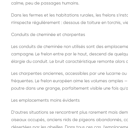
calme, peu de passages humains.
Dans les fermes et les habitations rurales, les frelons s'i
n'inspecte régulièrement : dessous de toiture en torchis, vie
Conduits de cheminée et charpentes
Les conduits de cheminée non utilisés sont des emplaceme
campagne. Le frelon entre par le haut, descend de quelque
élargie du conduit. Le bruit caractéristique remonte alors d
Les charpentes anciennes, accessibles par une lucarne ou
fréquentes. Le frelon européen aime les volumes amples — i
poutre dans une grange, parfaitement visible une fois qu'o
Les emplacements moins évidents
D'autres situations se rencontrent plus rarement mais dema
oiseaux occupés, anciens nids de pigeons abandonnés, cab
désertées par les abeilles. Dans tous ces cas, l'emplace