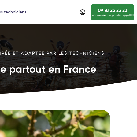
09 78 23 23 23
s techniciens
numéro non surtaxé, prix d’un appel LOCA
IPÉE ET ADAPTÉE PAR LES TECHNICIENS
ide partout en France