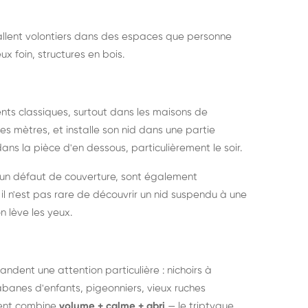
nstallent volontiers dans des espaces que personne
ux foin, structures en bois.
nts classiques, surtout dans les maisons de
s mètres, et installe son nid dans une partie
ans la pièce d'en dessous, particulièrement le soir.
 un défaut de couverture, sont également
l n'est pas rare de découvrir un nid suspendu à une
n lève les yeux.
ndent une attention particulière : nichoirs à
anes d'enfants, pigeonniers, vieux ruches
ment combine
volume + calme + abri
— le triptyque