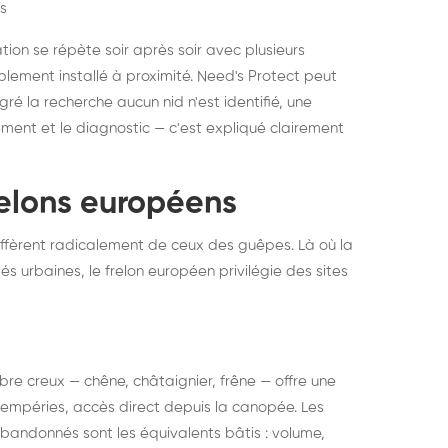
s
ation se répète soir après soir avec plusieurs
ablement installé à proximité. Need's Protect peut
algré la recherche aucun nid n'est identifié, une
ment et le diagnostic — c'est expliqué clairement
frelons européens
ffèrent radicalement de ceux des guêpes. Là où la
tés urbaines, le frelon européen privilégie des sites
 arbre creux — chêne, châtaignier, frêne — offre une
intempéries, accès direct depuis la canopée. Les
abandonnés sont les équivalents bâtis : volume,