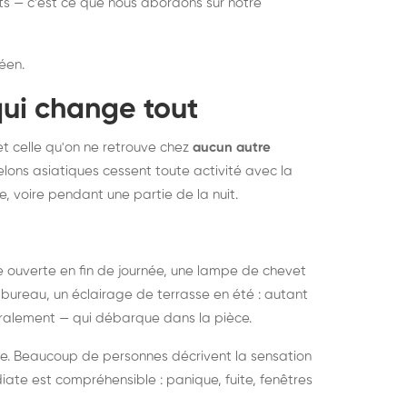
nts — c'est ce que nous abordons sur notre
éen.
qui change tout
et celle qu'on ne retrouve chez
aucun autre
lons asiatiques cessent toute activité avec la
e, voire pendant une partie de la nuit.
ée ouverte en fin de journée, une lampe de chevet
bureau, un éclairage de terrasse en été : autant
néralement — qui débarque dans la pièce.
rise. Beaucoup de personnes décrivent la sensation
ate est compréhensible : panique, fuite, fenêtres