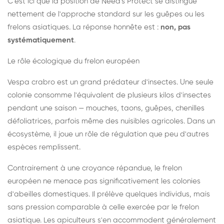
C'est ici que la position de Need's Protect se distingue
nettement de l'approche standard sur les guêpes ou les
frelons asiatiques. La réponse honnête est :
non, pas
systématiquement
.
Le rôle écologique du frelon européen
Vespa crabro est un grand prédateur d'insectes. Une seule
colonie consomme l'équivalent de plusieurs kilos d'insectes
pendant une saison — mouches, taons, guêpes, chenilles
défoliatrices, parfois même des nuisibles agricoles. Dans un
écosystème, il joue un rôle de régulation que peu d'autres
espèces remplissent.
Contrairement à une croyance répandue, le frelon
européen ne menace pas significativement les colonies
d'abeilles domestiques. Il prélève quelques individus, mais
sans pression comparable à celle exercée par le frelon
asiatique. Les apiculteurs s'en accommodent généralement