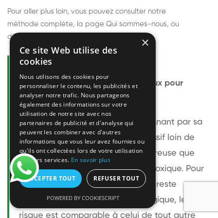
Pour aller plus loin, vous pouvez consulter notre
méthode complète
, la page
Qui sommes-nous
, ou
découvrir
nos techniciens
.
×
Ce site Web utilise des
cookies
Questions fréquentes
Nous utilisons des cookies pour
Le frelon européen est-il dangereux pour
personnaliser le contenu, les publicités et
analyser notre trafic. Nous partageons
l'homme ?
également des informations sur votre
utilisation de notre site avec nos
Le frelon européen est impressionnant par sa
partenaires de publicité et d'analyse qui
peuvent les combiner avec d'autres
taille mais relativement peu agressif loin de
informations que vous leur avez fournies ou
qu'ils ont collectées lors de votre utilisation
son nid. Sa piqûre est plus douloureuse que
de leurs services.
En savoir plus
celle d'une guêpe sans être plus toxique. Pour
ACCEPTER TOUT
REFUSER TOUT
une personne non allergique, elle reste
POWERED BY COOKIESCRIPT
bénigne. Pour une personne allergique, le
risque est comparable à celui de tout autre