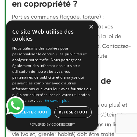
en copropriété ?
Parties communes (façade, toiture) :
×
propriétaire ou syndic. Parties privatives
Ce site Web utilise des
(balcon, intérieur) : locataire. Selon la loi de
cookies
1989, le logement doit être décent. Contactez-
Nous utilisons des cookies pour
personnaliser le contenu, les publicités et
nous pour une évaluation avant toute
analyser notre trafic. Nous partageons
également des informations sur votre
démarche.
utilisation de notre site avec nos
partenaires de publicité et d'analyse qui
Peut-on laisser un nid de
peuvent les combiner avec d'autres
informations que vous leur avez fournies ou
frelon en place ?
qu'ils ont collectées lors de votre utilisation
de leurs services.
En savoir plus
Oui si le nid est éloigné (20 mètres ou plus) et
ACCEPTER TOUT
REFUSER TOUT
sans risque de contact. La colonie s'éteint en
novembre. En revanche, un nid dans un lieu de
POWERED BY COOKIESCRIPT
vie (volet, grenier habité) doit être traité