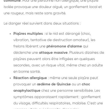
commune
. Pour une personne non allergique, une piqûre
isolée provoque une douleur aiguë, un gonflement local et
une rougeur, mais reste sans gravité.
Le danger réel survient dans deux situations :
Piqûres multiples
: si le nid est dérangé (choc,
vibration, tentative de destruction amateur), les
frelons libèrent une
phéromone d'alarme
qui
déclenche une
attaque massive
. Plusieurs dizaines de
piqûres peuvent alors être infligées en quelques
secondes, avec un risque vital, même chez un adulte
en bonne santé.
Réaction allergique
: même une seule piqûre peut
provoquer un
œdème de Quincke
ou un
choc
anaphylactique
chez une personne sensibilisée. Les
symptômes apparaissent rapidement : gonflement
du visage, difficultés respiratoires, malaise. C'est une