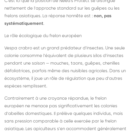
C'est ici que la position de Need's Protect se distingue
nettement de l'approche standard sur les guêpes ou les
frelons asiatiques. La réponse honnête est :
non, pas
systématiquement
.
Le rôle écologique du frelon européen
Vespa crabro est un grand prédateur d'insectes. Une seule
colonie consomme l'équivalent de plusieurs kilos d'insectes
pendant une saison — mouches, taons, guêpes, chenilles
défoliatrices, parfois même des nuisibles agricoles. Dans un
écosystème, il joue un rôle de régulation que peu d'autres
espèces remplissent.
Contrairement à une croyance répandue, le frelon
européen ne menace pas significativement les colonies
d'abeilles domestiques. Il prélève quelques individus, mais
sans pression comparable à celle exercée par le frelon
asiatique. Les apiculteurs s'en accommodent généralement