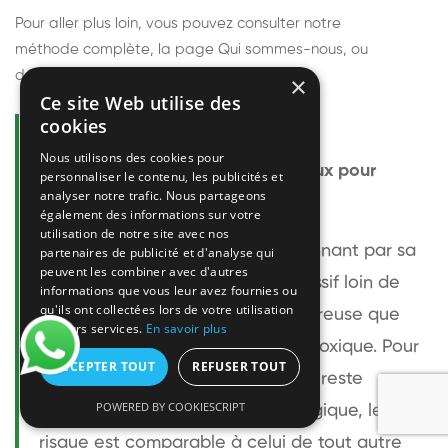
Pour aller plus loin, vous pouvez consulter notre
méthode complète
, la page
Qui sommes-nous
, ou
découvrir
nos techniciens
.
×
Ce site Web utilise des
cookies
Questions fréquentes
Nous utilisons des cookies pour
Le frelon européen est-il dangereux pour
personnaliser le contenu, les publicités et
analyser notre trafic. Nous partageons
l'homme ?
également des informations sur votre
utilisation de notre site avec nos
Le frelon européen est impressionnant par sa
partenaires de publicité et d'analyse qui
peuvent les combiner avec d'autres
taille mais relativement peu agressif loin de
informations que vous leur avez fournies ou
qu'ils ont collectées lors de votre utilisation
son nid. Sa piqûre est plus douloureuse que
de leurs services.
En savoir plus
celle d'une guêpe sans être plus toxique. Pour
ACCEPTER TOUT
REFUSER TOUT
une personne non allergique, elle reste
POWERED BY COOKIESCRIPT
bénigne. Pour une personne allergique, le
risque est comparable à celui de tout autre