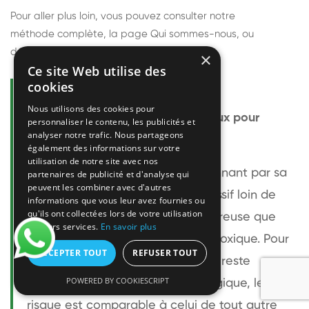
Pour aller plus loin, vous pouvez consulter notre
méthode complète
, la page
Qui sommes-nous
, ou
découvrir
nos techniciens
.
×
Ce site Web utilise des
cookies
Questions fréquentes
Nous utilisons des cookies pour
Le frelon européen est-il dangereux pour
personnaliser le contenu, les publicités et
analyser notre trafic. Nous partageons
l'homme ?
également des informations sur votre
utilisation de notre site avec nos
Le frelon européen est impressionnant par sa
partenaires de publicité et d'analyse qui
peuvent les combiner avec d'autres
taille mais relativement peu agressif loin de
informations que vous leur avez fournies ou
qu'ils ont collectées lors de votre utilisation
son nid. Sa piqûre est plus douloureuse que
de leurs services.
En savoir plus
celle d'une guêpe sans être plus toxique. Pour
ACCEPTER TOUT
REFUSER TOUT
une personne non allergique, elle reste
POWERED BY COOKIESCRIPT
bénigne. Pour une personne allergique, le
risque est comparable à celui de tout autre