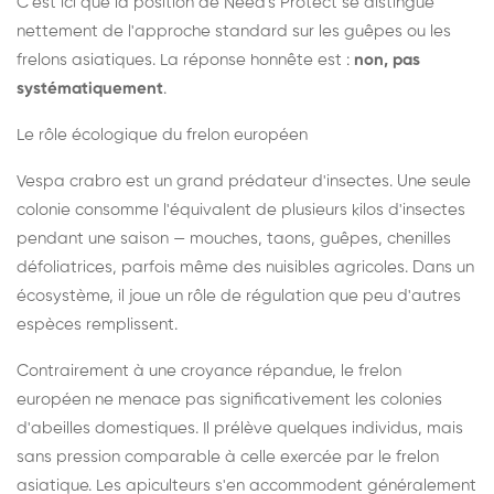
C'est ici que la position de Need's Protect se distingue
nettement de l'approche standard sur les guêpes ou les
frelons asiatiques. La réponse honnête est :
non, pas
systématiquement
.
Le rôle écologique du frelon européen
Vespa crabro est un grand prédateur d'insectes. Une seule
colonie consomme l'équivalent de plusieurs kilos d'insectes
pendant une saison — mouches, taons, guêpes, chenilles
défoliatrices, parfois même des nuisibles agricoles. Dans un
écosystème, il joue un rôle de régulation que peu d'autres
espèces remplissent.
Contrairement à une croyance répandue, le frelon
européen ne menace pas significativement les colonies
d'abeilles domestiques. Il prélève quelques individus, mais
sans pression comparable à celle exercée par le frelon
asiatique. Les apiculteurs s'en accommodent généralement