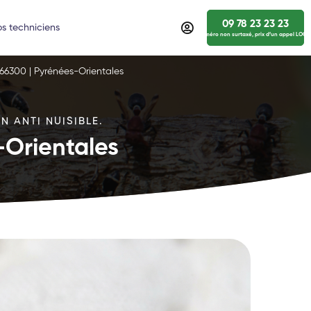
09 78 23 23 23
s techniciens
numéro non surtaxé, prix d’un appel LOCA
 66300 | Pyrénées-Orientales
N ANTI NUISIBLE.
-Orientales