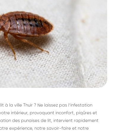
 à la ville Thuir ? Ne laissez pas l’infestation
otre intérieur, provoquant inconfort, piqûres et
cation des punaises de lit, intervient rapidement
otre expérience, notre savoir-faire et notre
struction de nid de
Dératisatio