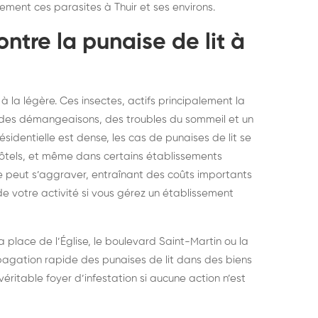
vement ces parasites à Thuir et ses environs.
elons asiatiques :
durablemen
ntre la punaise de lit à
tervention partout en
souris, pa
ance
 à la légère. Ces insectes, actifs principalement la
 des démangeaisons, des troubles du sommeil et un
 résidentielle est dense, les cas de punaises de lit se
 hôtels, et même dans certains établissements
me peut s’aggraver, entraînant des coûts importants
e votre activité si vous gérez un établissement
 place de l’Église, le boulevard Saint-Martin ou la
pagation rapide des punaises de lit dans des biens
véritable foyer d’infestation si aucune action n’est