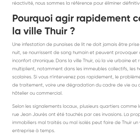
réactivité, nous sommes la référence pour éliminer définiti
frelons : intervention
fr
Pourquoi agir rapidement co
rapide partout en France
in
Fr
la ville Thuir ?
Une infestation de punaises de lit ne doit jamais être prise
nuit, se nourrissent de sang humain et peuvent provoquer
inconfort chronique. Dans la ville Thuir, où la vie urbaine et
multiplient, notamment dans les immeubles collectifs, les
scolaires. Si vous n’intervenez pas rapidement, le problè
de traitement, voire une dégradation du cadre de vie ou d
hôtelier ou commercial.
Selon les signalements locaux, plusieurs quartiers comme la
rue Jean Jaurès ont été touchés par ces invasions. La pro
immobiliers mal traités ou mal isolés peut faire de Thuir un 
entreprise à temps.