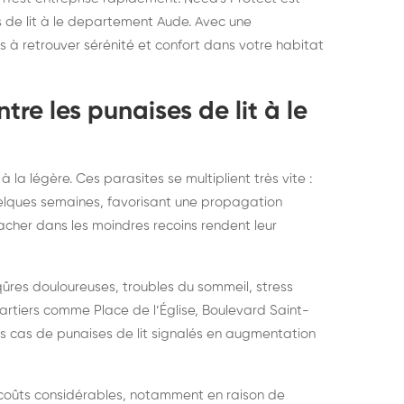
elons asiatiques :
durablemen
es de lit à le departement Aude. Avec une
ns à retrouver sérénité et confort dans votre habitat
tervention partout en
souris, pa
ance
tre les punaises de lit à le
à la légère. Ces parasites se multiplient très vite :
elques semaines, favorisant une propagation
cacher dans les moindres recoins rendent leur
ûres douloureuses, troubles du sommeil, stress
rtiers comme Place de l’Église, Boulevard Saint-
es cas de punaises de lit signalés en augmentation
 coûts considérables, notamment en raison de