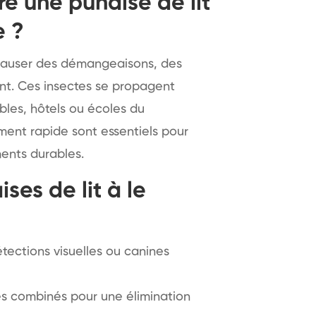
re une punaise de lit
e ?
 causer des démangeaisons, des
ant. Ces insectes se propagent
les, hôtels ou écoles du
ment rapide sont essentiels pour
ents durables.
ses de lit à le
étections visuelles ou canines
s combinés pour une élimination