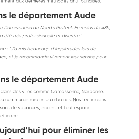
rement aux dernières méthodes anti-punaises.
ns le département Aude
de l’intervention de Need's Protect. En moins de 48h,
té très professionnelle et discrète."
nne :
"J’avais beaucoup d’inquiétudes lors de
icace, et je recommande vivement leur service pour
dans le département Aude
t dans des villes comme Carcassonne, Narbonne,
 ou communes rurales ou urbaines. Nos techniciens
aisons de vacances, écoles, et tout espace
efficace.
jourd’hui pour éliminer les