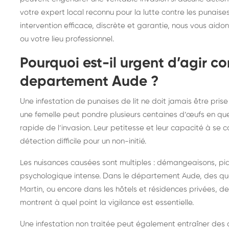
frelons : intervention
fr
votre expert local reconnu pour la lutte contre les punais
intervention efficace, discrète et garantie, nous vous aido
rapide partout en France
in
ou votre lieu professionnel.
Fr
Pourquoi est-il urgent d’agir con
departement Aude ?
Une infestation de punaises de lit ne doit jamais être prise 
une femelle peut pondre plusieurs centaines d’œufs en qu
rapide de l’invasion. Leur petitesse et leur capacité à se 
détection difficile pour un non-initié.
Les nuisances causées sont multiples : démangeaisons, piq
psychologique intense. Dans le département Aude, des qua
Martin, ou encore dans les hôtels et résidences privées, d
montrent à quel point la vigilance est essentielle.
Une infestation non traitée peut également entraîner des