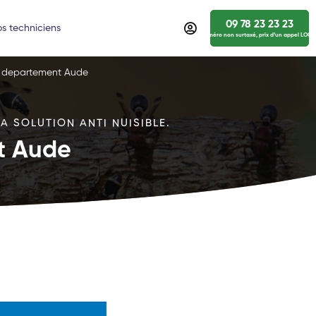
09 78 23 23 23
s techniciens
numéro non surtaxé, prix d’un appel LOCA
le departement Aude
A SOLUTION ANTI NUISIBLE.
nt Aude