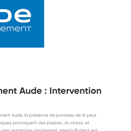
ment Aude : Intervention
ment Aude, la présence de punaises de lit peut
ques provoquent des piqûres, du stress, et
struction de nid de
Dératisatio
 n’est entreprise rapidement. Need's Protect est