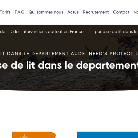
Tarifs
F.A.Q
Qui sommes nous
Actus
Recrutement
Contact
No
e lit : des interventions partout en France
punaise de lit dans 
LIT DANS LE DEPARTEMENT AUDE: NEED'S PROTECT L
e de lit dans le departeme