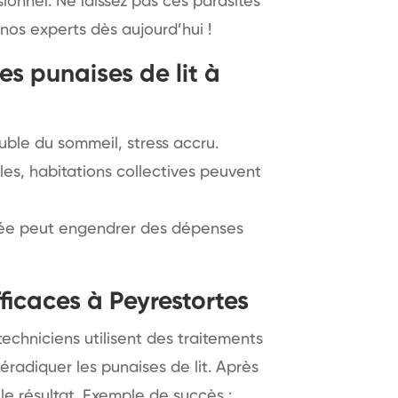
onnel. Ne laissez pas ces parasites
nos experts dès aujourd’hui !
es punaises de lit à
ble du sommeil, stress accru.
les, habitations collectives peuvent
aitée peut engendrer des dépenses
fficaces à Peyrestortes
echniciens utilisent des traitements
radiquer les punaises de lit. Après
t le résultat. Exemple de succès :