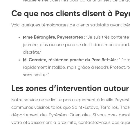
régulièrement certifiés pour garantir un service de qu
Ce que nos clients disent à Pey
Voici quelques témoignages de clients satisfaits ayant béné
Mme Bérangère, Peyrestortes
: "Je suis très content
journée, plus aucune punaise de lit dans mon apparte
discrète."
M. Caradec, résidence proche du Parc Bel-Air
: "Dans
rapidement installée, mais grâce à Need's Protect,
sans hésiter."
Les zones d’intervention autour
Notre service ne se limite pas uniquement à la ville Peyrest
communes voisines telles que Saint-Estève, Torreilles, Théz
département des Pyrénées-Orientales. Si vous avez besoin
votre établissement à proximité, contactez-nous dès aujou