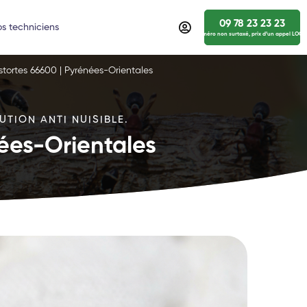
09 78 23 23 23
s techniciens
numéro non surtaxé, prix d’un appel LOCA
estortes 66600 | Pyrénées-Orientales
UTION ANTI NUISIBLE.
nées-Orientales