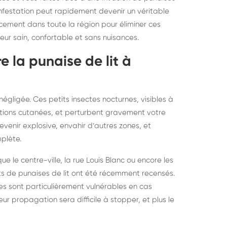
elons asiatiques :
durablemen
 infestation peut rapidement devenir un véritable
cement dans toute la région pour éliminer ces
tervention partout en
souris, pa
ieur sain, confortable et sans nuisances.
ance
 la punaise de lit à
négligée. Ces petits insectes nocturnes, visibles à
ations cutanées, et perturbent gravement votre
venir explosive, envahir d’autres zones, et
plète.
ue le centre-ville, la rue Louis Blanc ou encore les
 de punaises de lit ont été récemment recensés.
es sont particulièrement vulnérables en cas
ur propagation sera difficile à stopper, et plus le