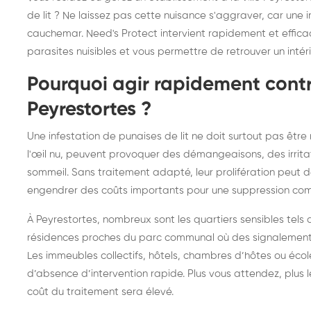
frelons : intervention
fr
de lit ? Ne laissez pas cette nuisance s'aggraver, car une
cauchemar. Need's Protect intervient rapidement et effica
rapide partout en France
in
parasites nuisibles et vous permettre de retrouver un intér
Fr
Pourquoi agir rapidement contre
Peyrestortes ?
Une infestation de punaises de lit ne doit surtout pas être 
l'œil nu, peuvent provoquer des démangeaisons, des irrit
sommeil. Sans traitement adapté, leur prolifération peut de
engendrer des coûts importants pour une suppression com
À Peyrestortes, nombreux sont les quartiers sensibles tels q
résidences proches du parc communal où des signalements
Les immeubles collectifs, hôtels, chambres d’hôtes ou écol
d’absence d’intervention rapide. Plus vous attendez, plus le
coût du traitement sera élevé.