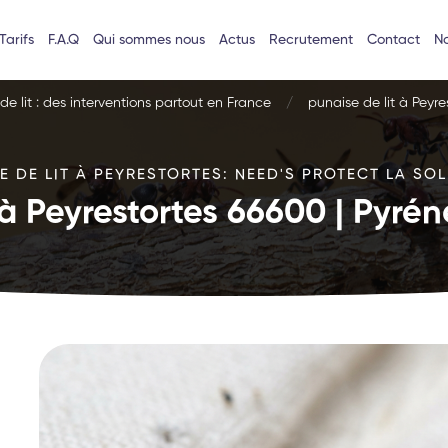
Tarifs
F.A.Q
Qui sommes nous
Actus
Recrutement
Contact
No
e lit : des interventions partout en France
punaise de lit à Peyr
E DE LIT À PEYRESTORTES: NEED'S PROTECT LA SOL
 à Peyrestortes 66600 | Pyré