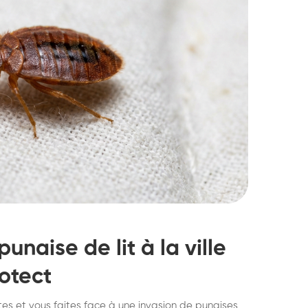
punaise de lit à la ville
otect
struction de nid de
Dératisatio
tes et vous faites face à une invasion de punaises