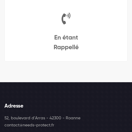
En étant
Rappellé
Adresse
52, boulevard d'Arras - 42300 - Roanne
contact@needs-protect.fr