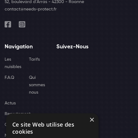
52, boulevard d'Arras - 42300 - Roanne
contact@needs-protect.fr
Navigation
Suivez-Nous
Les
Tarifs
nuisibles
F.A.Q
Qui
sommes
nous
Actus
Recrutement
×
Ce site Web utilise des
Contact
cookies
Nos techniciens