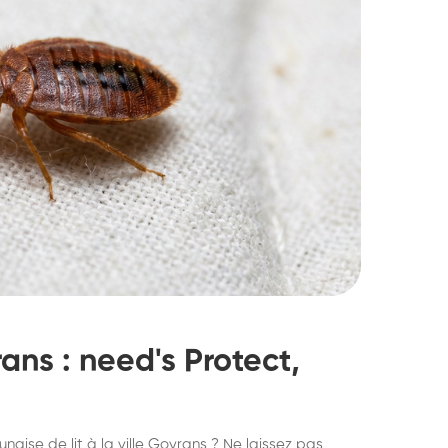
rans : need's Protect,
struction de nid de
Dératisatio
naise de lit à la ville Goyrans ? Ne laissez pas