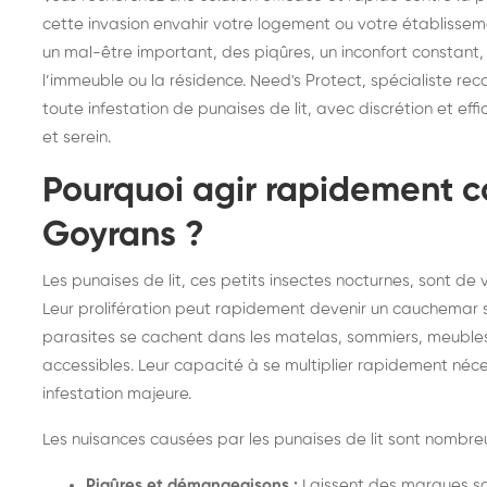
frelons : intervention
fr
cette invasion envahir votre logement ou votre établissem
un mal-être important, des piqûres, un inconfort constant
rapide partout en France
in
l’immeuble ou la résidence. Need's Protect, spécialiste re
Fr
toute infestation de punaises de lit, avec discrétion et ef
et serein.
Pourquoi agir rapidement co
Goyrans ?
Les punaises de lit, ces petits insectes nocturnes, sont de
Leur prolifération peut rapidement devenir un cauchemar si
parasites se cachent dans les matelas, sommiers, meubles,
accessibles. Leur capacité à se multiplier rapidement néce
infestation majeure.
Les nuisances causées par les punaises de lit sont nombreu
Piqûres et démangeaisons :
Laissent des marques s