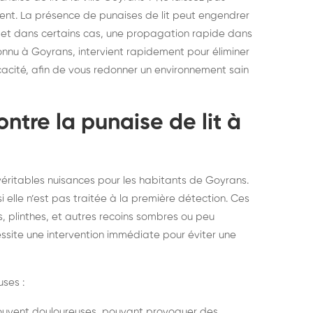
elons asiatiques :
durablemen
ent. La présence de punaises de lit peut engendrer
, et dans certains cas, une propagation rapide dans
tervention partout en
souris, pa
connu à Goyrans, intervient rapidement pour éliminer
ance
ficacité, afin de vous redonner un environnement sain
ntre la punaise de lit à
 véritables nuisances pour les habitants de Goyrans.
 elle n’est pas traitée à la première détection. Ces
 plinthes, et autres recoins sombres ou peu
ssite une intervention immédiate pour éviter une
ses :
ouvent douloureuses, pouvant provoquer des