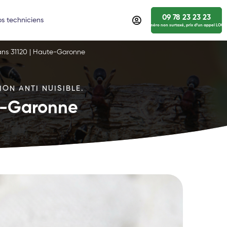
09 78 23 23 23
s techniciens
numéro non surtaxé, prix d’un appel LOCA
rans 31120 | Haute-Garonne
ON ANTI NUISIBLE.
te-Garonne