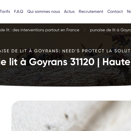
Tarifs
F.A.Q
Qui sommes nous
Actus
Recrutement
Contact
No
e lit : des interventions partout en France
punaise de lit à Goy
AISE DE LIT À GOYRANS: NEED'S PROTECT LA SOLUTI
e lit à Goyrans 31120 | Hau