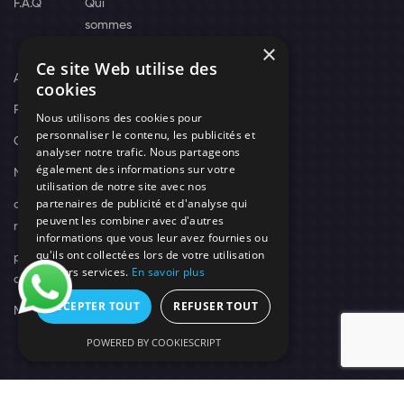
F.A.Q
Qui
sommes
×
nous
Ce site Web utilise des
Actus
cookies
Recrutement
Nous utilisons des cookies pour
personnaliser le contenu, les publicités et
Contact
analyser notre trafic. Nous partageons
également des informations sur votre
Nos techniciens
utilisation de notre site avec nos
partenaires de publicité et d'analyse qui
campagne-
peuvent les combiner avec d'autres
recrutement
informations que vous leur avez fournies ou
qu'ils ont collectées lors de votre utilisation
politique de
de leurs services.
En savoir plus
confidentialité
ACCEPTER TOUT
REFUSER TOUT
Mentions légales
POWERED BY COOKIESCRIPT
© 2026 Need's Protect Création You'Nivers.
Tous droits réservés