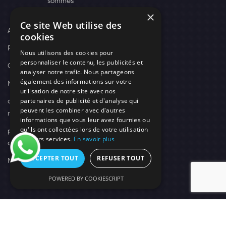
sommes
×
nous
Ce site Web utilise des
Actus
cookies
Recrutement
Nous utilisons des cookies pour
personnaliser le contenu, les publicités et
Contact
analyser notre trafic. Nous partageons
également des informations sur votre
Nos techniciens
utilisation de notre site avec nos
partenaires de publicité et d'analyse qui
campagne-
peuvent les combiner avec d'autres
recrutement
informations que vous leur avez fournies ou
qu'ils ont collectées lors de votre utilisation
politique de
de leurs services.
En savoir plus
confidentialité
ACCEPTER TOUT
REFUSER TOUT
Mentions légales
POWERED BY COOKIESCRIPT
© 2026 Need's Protect Création You'Nivers.
Tous droits réservés