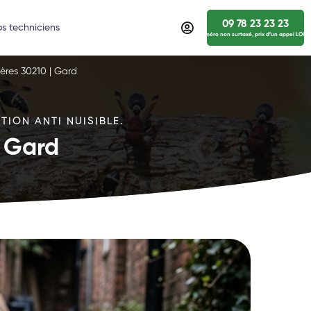
09 78 23 23 23
s techniciens
numéro non surtaxé, prix d’un appel LOCA
ières 30210 | Gard
TION ANTI NUISIBLE.
| Gard