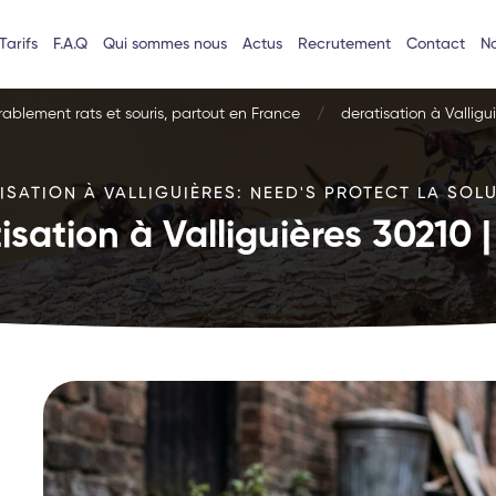
Tarifs
F.A.Q
Qui sommes nous
Actus
Recrutement
Contact
No
urablement rats et souris, partout en France
deratisation à Valligu
ISATION À VALLIGUIÈRES: NEED'S PROTECT LA SOLU
isation à Valliguières 30210 