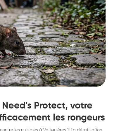
: Need's Protect, votre
efficacement les rongeurs
struction de nid de
Dératisatio
contre les nuisibles à Valliguières ? La dératisation