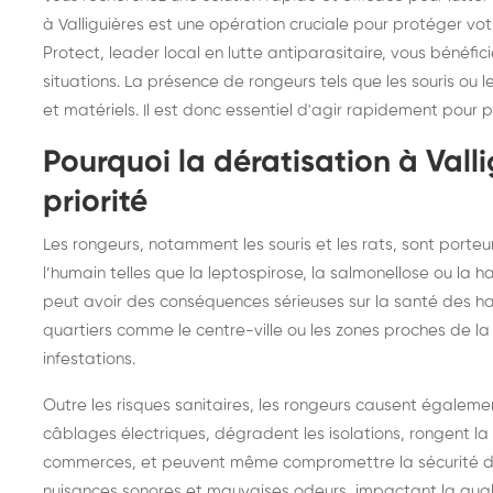
frelons : intervention
fr
à Valliguières est une opération cruciale pour protéger vot
Protect, leader local en lutte antiparasitaire, vous bénéfi
rapide partout en France
in
situations. La présence de rongeurs tels que les souris ou l
Fr
et matériels. Il est donc essentiel d'agir rapidement pour 
Pourquoi la dératisation à Valli
priorité
Les rongeurs, notamment les souris et les rats, sont port
l’humain telles que la leptospirose, la salmonellose ou la
peut avoir des conséquences sérieuses sur la santé des hab
quartiers comme le centre-ville ou les zones proches de la 
infestations.
Outre les risques sanitaires, les rongeurs causent également
câblages électriques, dégradent les isolations, rongent la 
commerces, et peuvent même compromettre la sécurité de
nuisances sonores et mauvaises odeurs, impactant la quali