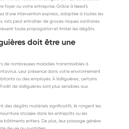
elons asiatiques :
durablemen
re foyer ou votre entreprise. Grâce à Need's
ciez d'une intervention express, adaptée à toutes les
tervention partout en
souris, pa
es rats peut entraîner de graves risques sanitaires
ance
prévenir toute propagation et limiter les dégâts.
guières doit être une
eurs de nombreuses maladies transmissibles à
 hantavirus. Leur présence dans votre environnement
itants ou des employés. À Valliguières, certains
Forêt de Valliguières sont plus sensibles aux
 des dégâts matériels significatifs. Ils rongent les
nourriture stockée dans les entrepôts ou les
 bâtiments entiers. De plus, leur passage génère
té de vie au quotidien.