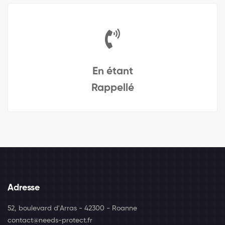
En étant
Rappellé
Adresse
52, boulevard d'Arras - 42300 - Roanne
contact@needs-protect.fr