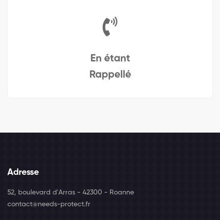
En étant
Rappellé
Adresse
52, boulevard d'Arras - 42300 - Roanne
contact@needs-protect.fr