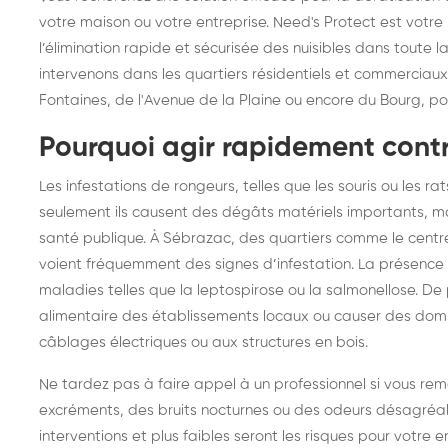
frelons : intervention
fr
votre maison ou votre entreprise. Need's Protect est votre
l’élimination rapide et sécurisée des nuisibles dans toute 
rapide partout en France
in
intervenons dans les quartiers résidentiels et commercia
Fr
Fontaines, de l'Avenue de la Plaine ou encore du Bourg, pour
Pourquoi agir rapidement contr
Les infestations de rongeurs, telles que les souris ou les ra
seulement ils causent des dégâts matériels importants, ma
santé publique. À Sébrazac, des quartiers comme le centre-
voient fréquemment des signes d’infestation. La présence 
maladies telles que la leptospirose ou la salmonellose. De 
alimentaire des établissements locaux ou causer des do
câblages électriques ou aux structures en bois.
Ne tardez pas à faire appel à un professionnel si vous re
excréments, des bruits nocturnes ou des odeurs désagréable
interventions et plus faibles seront les risques pour votre 