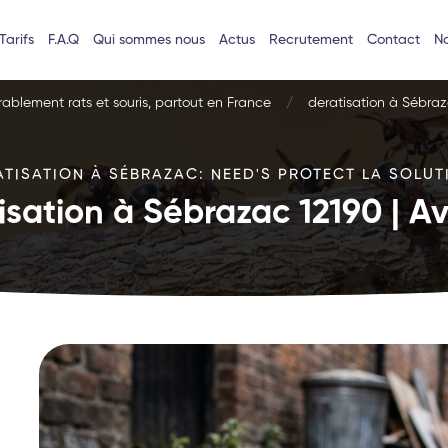
Tarifs
F.A.Q
Qui sommes nous
Actus
Recrutement
Contact
No
urablement rats et souris, partout en France
deratisation à Sébraz
ATISATION À SÉBRAZAC: NEED'S PROTECT LA SOLUTI
isation à Sébrazac 12190 | A