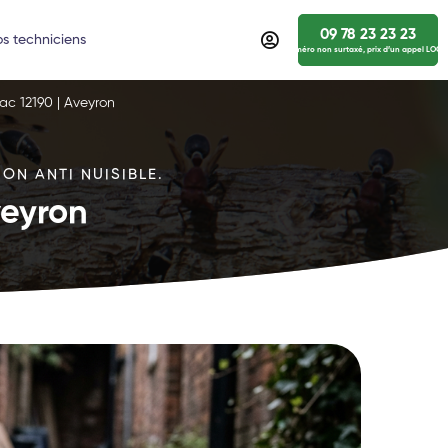
09 78 23 23 23
s techniciens
numéro non surtaxé, prix d’un appel LOCA
ac 12190 | Aveyron
ON ANTI NUISIBLE.
veyron