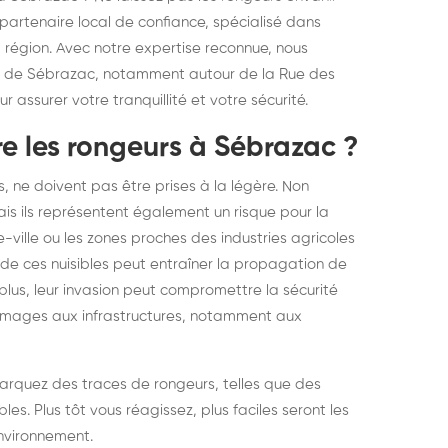
elons asiatiques :
durablemen
 partenaire local de confiance, spécialisé dans
la région. Avec notre expertise reconnue, nous
tervention partout en
souris, pa
ux de Sébrazac, notamment autour de la Rue des
ance
 assurer votre tranquillité et votre sécurité.
e les rongeurs à Sébrazac ?
ts, ne doivent pas être prises à la légère. Non
is ils représentent également un risque pour la
ville ou les zones proches des industries agricoles
de ces nuisibles peut entraîner la propagation de
plus, leur invasion peut compromettre la sécurité
mmages aux infrastructures, notamment aux
marquez des traces de rongeurs, telles que des
s. Plus tôt vous réagissez, plus faciles seront les
environnement.