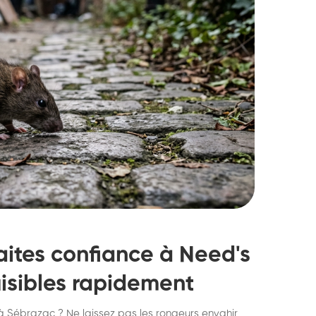
aites confiance à Need's
uisibles rapidement
struction de nid de
Dératisatio
 à Sébrazac ? Ne laissez pas les rongeurs envahir