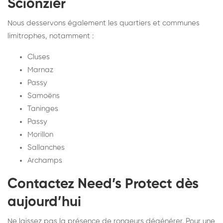
Scionzier
Nous desservons également les quartiers et communes
limitrophes, notamment :
Cluses
Marnaz
Passy
Samoëns
Taninges
Passy
Morillon
Sallanches
Archamps
Contactez Need’s Protect dès
aujourd’hui
Ne laissez pas la présence de rongeurs dégénérer. Pour une