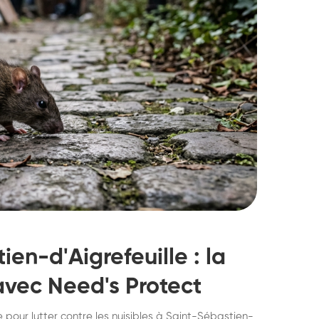
en-d'Aigrefeuille : la
 avec Need's Protect
struction de nid de
Dératisatio
 pour lutter contre les nuisibles à Saint-Sébastien-