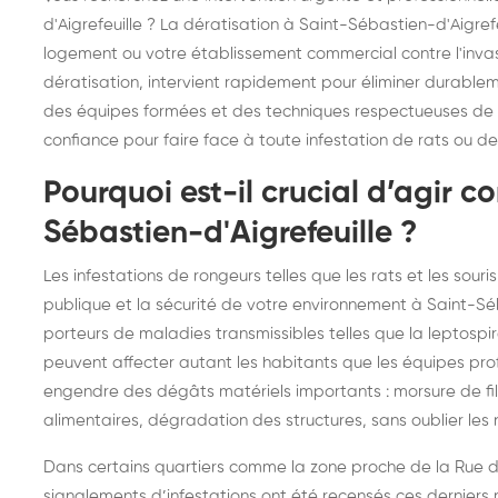
frelons : intervention
fr
d'Aigrefeuille ? La dératisation à Saint-Sébastien-d'Aigref
logement ou votre établissement commercial contre l'invas
rapide partout en France
in
dératisation, intervient rapidement pour éliminer durablemen
Fr
des équipes formées et des techniques respectueuses de 
confiance pour faire face à toute infestation de rats ou de
Pourquoi est-il crucial d’agir c
Sébastien-d'Aigrefeuille ?
Les infestations de rongeurs telles que les rats et les sour
publique et la sécurité de votre environnement à Saint-Séba
porteurs de maladies transmissibles telles que la leptospi
peuvent affecter autant les habitants que les équipes profe
engendre des dégâts matériels importants : morsure de fil
alimentaires, dégradation des structures, sans oublier les
Dans certains quartiers comme la zone proche de la Rue des
signalements d’infestations ont été recensés ces derniers