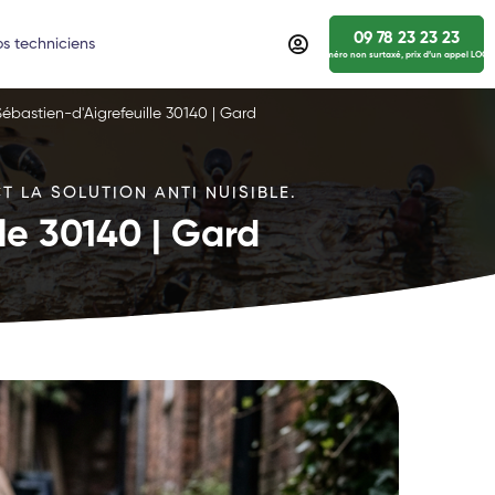
09 78 23 23 23
s techniciens
numéro non surtaxé, prix d’un appel LOCA
Sébastien-d'Aigrefeuille 30140 | Gard
T LA SOLUTION ANTI NUISIBLE.
le 30140 | Gard