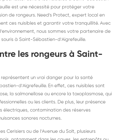
elons asiatiques :
durablemen
euille est une nécessité pour protéger votre
ion de rongeurs. Need's Protect, expert local en
tervention partout en
souris, pa
t ces nuisibles et garantir votre tranquillité. Avec
ance
l’environnement, nous sommes votre partenaire de
 souris à Saint-Sébastien-d'Aigrefeuille.
ontre les rongeurs à Saint-
is représentent un vrai danger pour la santé
stien-d'Aigrefeuille. En effet, ces nuisibles sont
rose, la salmonellose ou encore la toxoplasmose, qui
ssionnelles ou les clients. De plus, leur présence
s électriques, contamination des réserves
 nuisances sonores nocturnes.
 Cerisiers ou de l’Avenue du Solt, plusieurs
 mois, notamment dans les caves, les entrepôts ou