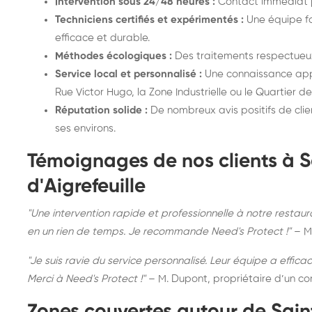
Intervention sous 24/48 heures :
Contact immédiat p
Techniciens certifiés et expérimentés :
Une équipe fo
efficace et durable.
Méthodes écologiques :
Des traitements respectueux
Service local et personnalisé :
Une connaissance appr
Rue Victor Hugo, la Zone Industrielle ou le Quartier des
Réputation solide :
De nombreux avis positifs de clien
ses environs.
Témoignages de nos clients à 
d'Aigrefeuille
"Une intervention rapide et professionnelle à notre restaur
en un rien de temps. Je recommande Need's Protect !"
– M
"Je suis ravie du service personnalisé. Leur équipe a effica
Merci à Need's Protect !"
– M. Dupont, propriétaire d’un c