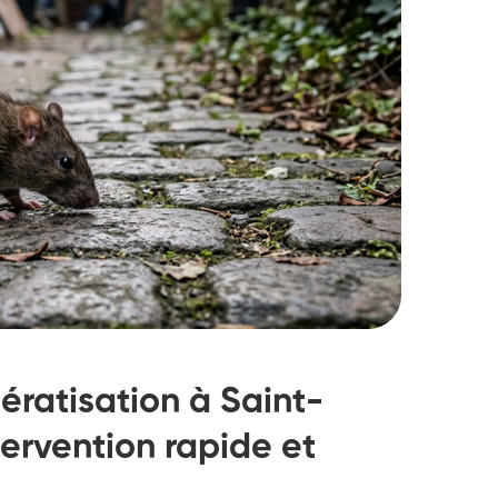
ératisation à Saint-
ervention rapide et
struction de nid de
Dératisatio