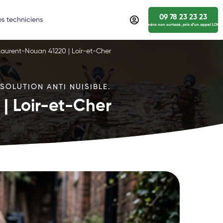
09 78 23 23 23
s techniciens
numéro non surtaxé, prix d’un appel LOCA
Laurent-Nouan 41220 | Loir-et-Cher
SOLUTION ANTI NUISIBLE.
| Loir-et-Cher