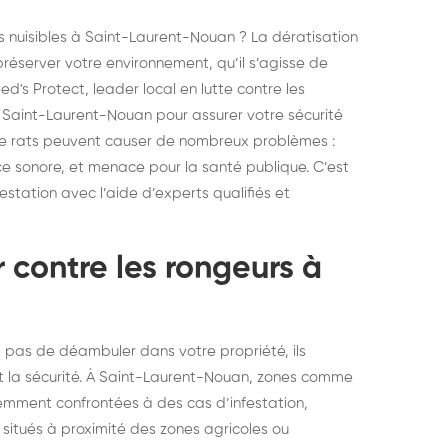
elons asiatiques :
durablemen
es nuisibles à Saint-Laurent-Nouan ? La dératisation
tervention partout en
souris, pa
réserver votre environnement, qu’il s’agisse de
ance
d's Protect, leader local en lutte contre les
e Saint-Laurent-Nouan pour assurer votre sécurité
ou de rats peuvent causer de nombreux problèmes :
 sonore, et menace pour la santé publique. C’est
festation avec l’aide d’experts qualifiés et
r contre les rongeurs à
nt pas de déambuler dans votre propriété, ils
 la sécurité. À Saint-Laurent-Nouan, zones comme
uemment confrontées à des cas d’infestation,
itués à proximité des zones agricoles ou