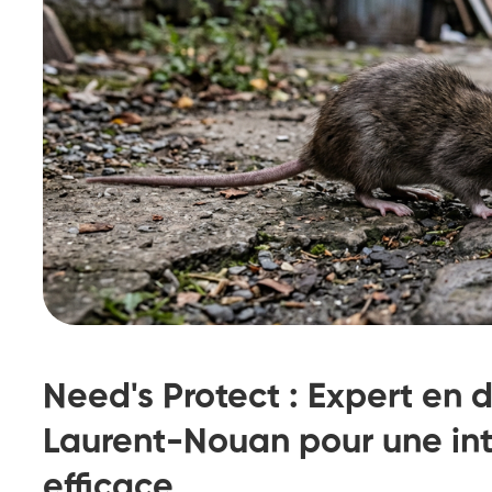
Need's Protect : Expert en d
Laurent-Nouan pour une int
efficace
Destruction de nid de
De