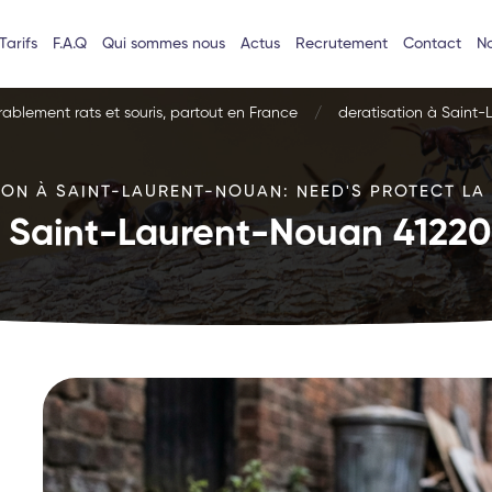
Tarifs
F.A.Q
Qui sommes nous
Actus
Recrutement
Contact
No
urablement rats et souris, partout en France
deratisation à Saint-
ION À SAINT-LAURENT-NOUAN: NEED'S PROTECT LA 
à Saint-Laurent-Nouan 41220 