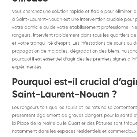
frelons : intervention
fr
Vous cherchez une solution rapide et fiable pour éliminer l
rapide partout en France
in
à Saint-Laurent-Nouan est une intervention cruciale pour p
Fr
votre domicile ou de votre établissement professionnel. Nee
rongeurs, intervient rapidement dans tous les quartiers d
et votre tranquillité d’esprit. Les infestations de souris 
propagation de maladies, dégradation des biens, nuisance
pourquoi il est essentiel d’agir dès les premiers signes d’in
expérimentés.
Pourquoi est-il crucial d’agi
Saint-Laurent-Nouan ?
Les rongeurs tels que les souris et les rats ne se contente
présentent également de graves dangers pour la santé et
la Place de la Mairie ou le Quartier des Pâtures sont fréq
notamment dans les espaces résidentiels et commerciaux s