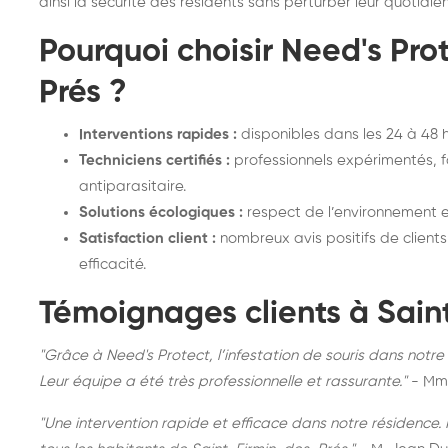
ainsi la sécurité des résidents sans perturber leur quotidien
Pourquoi choisir Need's Pro
Prés ?
Interventions rapides :
disponibles dans les 24 à 48 
Techniciens certifiés :
professionnels expérimentés, 
antiparasitaire.
Solutions écologiques :
respect de l’environnement et
Satisfaction client :
nombreux avis positifs de client
efficacité.
Témoignages clients à Sain
"Grâce à Need's Protect, l’infestation de souris dans not
Leur équipe a été très professionnelle et rassurante."
- Mm
"Une intervention rapide et efficace dans notre résidenc