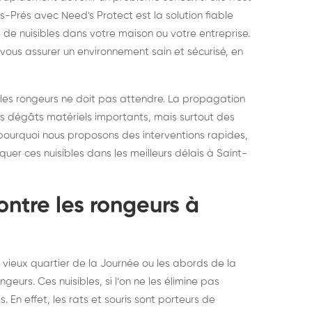
elons asiatiques :
durablemen
-Prés avec Need's Protect est la solution fiable
de nuisibles dans votre maison ou votre entreprise.
tervention partout en
souris, pa
vous assurer un environnement sain et sécurisé, en
ance
 les rongeurs ne doit pas attendre. La propagation
es dégâts matériels importants, mais surtout des
t pourquoi nous proposons des interventions rapides,
uer ces nuisibles dans les meilleurs délais à Saint-
ntre les rongeurs à
 vieux quartier de la Journée ou les abords de la
eurs. Ces nuisibles, si l’on ne les élimine pas
n effet, les rats et souris sont porteurs de