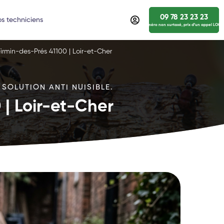
09 78 23 23 23
s techniciens
numéro non surtaxé, prix d’un appel LOCA
Firmin-des-Prés 41100 | Loir-et-Cher
 SOLUTION ANTI NUISIBLE.
 | Loir-et-Cher