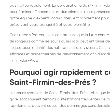
frelons : intervention
fr
pas traitée rapidement. La dératisation à Saint-Firmin-des
pour éliminer efficacement et durablement toute présence 
rapide partout en France
in
Notre équipe d’experts locaux intervient rapidement pour 
Fr
préservant votre tranquillité et votre bien-être.
Chez Need's Protect, nous comprenons que la lutte contre
de rongeurs comme les souris ou les rats peut entraîner d
risques pour la santé des habitants et des visiteurs. C’es
efficaces et respectueuses de l’environnement afin d’éradiq
Firmin-des-Prés.
Pourquoi agir rapidement co
Saint-Firmin-des-Prés ?
Les zones sensibles de Saint-Firmin-des-Prés, telles que le
gare, sont souvent témoins d’infestations fréquentes de rong
rapidement, peuvent causer des dommages considérables. E