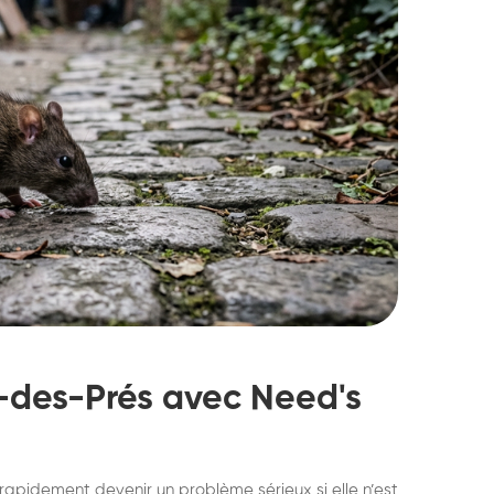
n-des-Prés avec Need's
struction de nid de
Dératisatio
rapidement devenir un problème sérieux si elle n’est