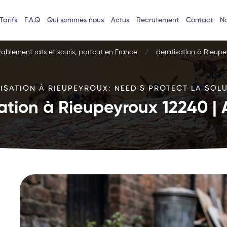
Tarifs
F.A.Q
Qui sommes nous
Actus
Recrutement
Contact
No
urablement rats et souris, partout en France
deratisation à Rieupe
ISATION À RIEUPEYROUX: NEED'S PROTECT LA SOLU
ation à Rieupeyroux 12240 |