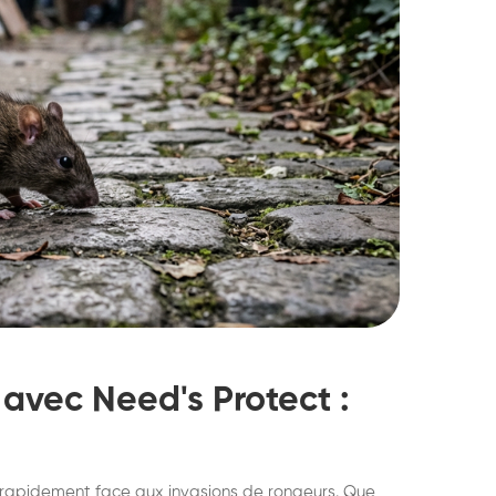
avec Need's Protect :
struction de nid de
Dératisatio
gir rapidement face aux invasions de rongeurs. Que