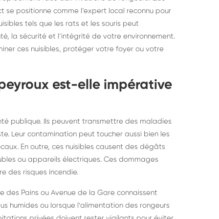
elons asiatiques :
durablemen
ect se positionne comme l’expert local reconnu pour
sibles tels que les rats et les souris peut
tervention partout en
souris, pa
 la sécurité et l’intégrité de votre environnement.
ance
iner ces nuisibles, protéger votre foyer ou votre
peyroux est-elle impérative
té publique. Ils peuvent transmettre des maladies
ste. Leur contamination peut toucher aussi bien les
caux. En outre, ces nuisibles causent des dégâts
eubles ou appareils électriques. Ces dommages
e des risques incendie.
Rue des Pains ou Avenue de la Gare connaissent
plus humides ou lorsque l’alimentation des rongeurs
ations privées doivent rester vigilants pour éviter