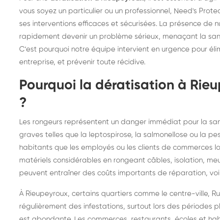
frelons : intervention
fr
vous soyez un particulier ou un professionnel, Need's Prot
ses interventions efficaces et sécurisées. La présence de nui
rapide partout en France
in
rapidement devenir un problème sérieux, menaçant la santé,
Fr
C’est pourquoi notre équipe intervient en urgence pour élim
entreprise, et prévenir toute récidive.
Pourquoi la dératisation à Rieu
?
Les rongeurs représentent un danger immédiat pour la san
graves telles que la leptospirose, la salmonellose ou la pe
habitants que les employés ou les clients de commerces lo
matériels considérables en rongeant câbles, isolation, m
peuvent entraîner des coûts importants de réparation, voir
À Rieupeyroux, certains quartiers comme le centre-ville, 
régulièrement des infestations, surtout lors des périodes 
est abondante. Les commerces, restaurants, écoles et habit