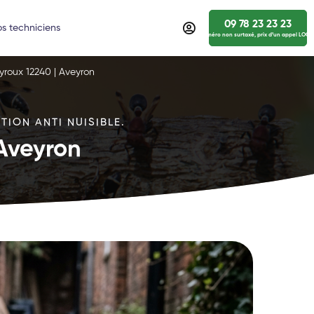
09 78 23 23 23
s techniciens
numéro non surtaxé, prix d’un appel LOCA
yroux 12240 | Aveyron
TION ANTI NUISIBLE.
 Aveyron