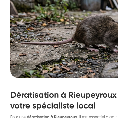
Dératisation à Rieupeyroux 
votre spécialiste local
Destruction de nid de
De
Pour une
dératisation à Rieupeyroux
, il est essentiel d’a