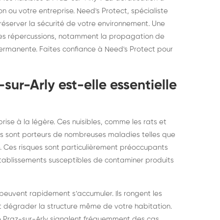
elons asiatiques :
durablemen
on ou votre entreprise. Need's Protect, spécialiste
préserver la sécurité de votre environnement. Une
tervention partout en
souris, pa
uses répercussions, notamment la propagation de
ance
ermanente. Faites confiance à Need's Protect pour
sur-Arly est-elle essentielle
ise à la légère. Ces nuisibles, comme les rats et
 Ils sont porteurs de nombreuses maladies telles que
e. Ces risques sont particulièrement préoccupants
 établissements susceptibles de contaminer produits
euvent rapidement s’accumuler. Ils rongent les
 dégrader la structure même de votre habitation.
de Praz-sur-Arly signalent fréquemment des cas