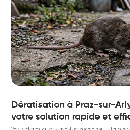
Dératisation à Praz-sur-Arl
votre solution rapide et eff
Destruction de nid de
De
Vous recherchez une intervention urgente pour lutter contre