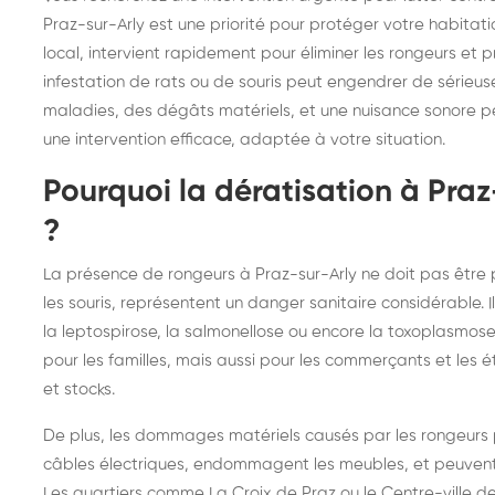
frelons : intervention
fr
Praz-sur-Arly est une priorité pour protéger votre habitati
local, intervient rapidement pour éliminer les rongeurs et 
rapide partout en France
in
infestation de rats ou de souris peut engendrer de série
Fr
maladies, des dégâts matériels, et une nuisance sonore p
une intervention efficace, adaptée à votre situation.
Pourquoi la dératisation à Praz-
?
La présence de rongeurs à Praz-sur-Arly ne doit pas être pr
les souris, représentent un danger sanitaire considérable.
la leptospirose, la salmonellose ou encore la toxoplasmos
pour les familles, mais aussi pour les commerçants et les
et stocks.
De plus, les dommages matériels causés par les rongeurs p
câbles électriques, endommagent les meubles, et peuvent
Les quartiers comme La Croix de Praz ou le Centre-ville 