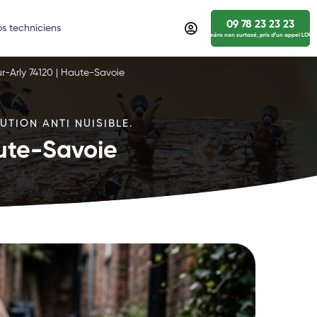
09 78 23 23 23
s techniciens
numéro non surtaxé, prix d’un appel LOCA
ur-Arly 74120 | Haute-Savoie
UTION ANTI NUISIBLE.
aute-Savoie