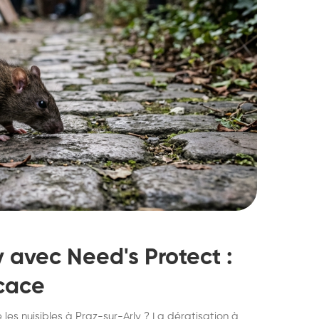
y avec Need's Protect :
icace
struction de nid de
Dératisatio
 les nuisibles à Praz-sur-Arly ? La dératisation à