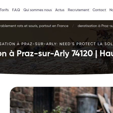
Tarifs
F.A.Q
Qui sommes nous
Actus
Recrutement
Contact
No
urablement rats et souris, partout en France
deratisation à Praz-s
SATION À PRAZ-SUR-ARLY: NEED'S PROTECT LA SOL
on à Praz-sur-Arly 74120 | H