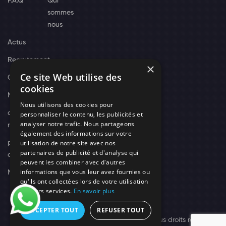
F.A.Q
Qui
sommes
nous
Actus
Recrutement
×
Ce site Web utilise des
Contact
cookies
Nos techniciens
Nous utilisons des cookies pour
campagne-
personnaliser le contenu, les publicités et
analyser notre trafic. Nous partageons
recrutement
également des informations sur votre
utilisation de notre site avec nos
politique de
partenaires de publicité et d'analyse qui
confidentialité
peuvent les combiner avec d'autres
informations que vous leur avez fournies ou
Mentions légales
qu'ils ont collectées lors de votre utilisation
de leurs services.
En savoir plus
ACCEPTER TOUT
REFUSER TOUT
© 2026 Need's Protect Création You'Nivers.
Tous droits réservés