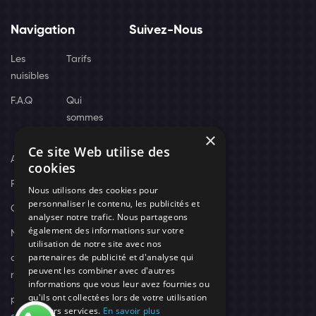
Navigation
Suivez-Nous
Les
Tarifs
nuisibles
F.A.Q
Qui
sommes
×
nous
Ce site Web utilise des
Actus
cookies
Recrutement
Nous utilisons des cookies pour
personnaliser le contenu, les publicités et
Contact
analyser notre trafic. Nous partageons
également des informations sur votre
Nos techniciens
utilisation de notre site avec nos
partenaires de publicité et d'analyse qui
campagne-
peuvent les combiner avec d'autres
recrutement
informations que vous leur avez fournies ou
qu'ils ont collectées lors de votre utilisation
politique de
de leurs services.
En savoir plus