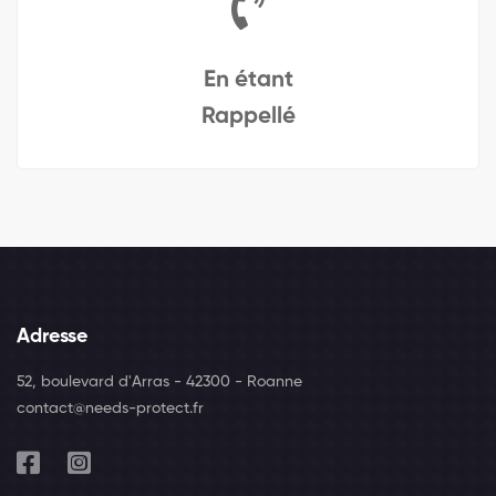
En étant
Rappellé
Adresse
52, boulevard d'Arras - 42300 - Roanne
contact@needs-protect.fr