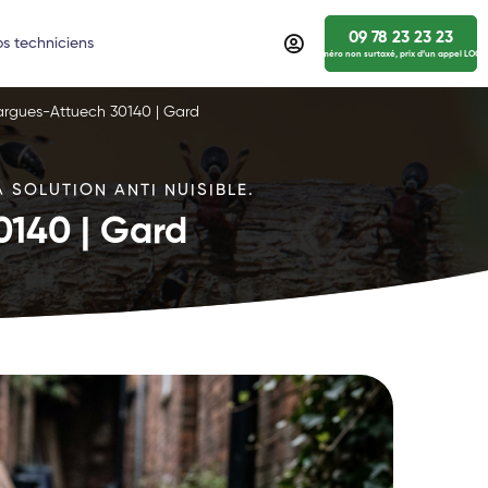
09 78 23 23 23
s techniciens
numéro non surtaxé, prix d’un appel LOCA
largues-Attuech 30140 | Gard
 SOLUTION ANTI NUISIBLE.
0140 | Gard