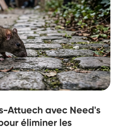
es-Attuech avec Need's
pour éliminer les
struction de nid de
Dératisatio