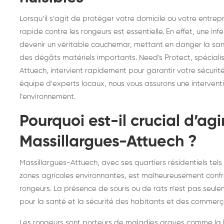
frelons : intervention
fr
Lorsqu’il s’agit de protéger votre domicile ou votre entrep
rapide partout en France
in
rapide contre les rongeurs est essentielle. En effet, une i
Fr
devenir un véritable cauchemar, mettant en danger la san
des dégâts matériels importants. Need's Protect, spéciali
Attuech, intervient rapidement pour garantir votre sécurit
équipe d'experts locaux, nous vous assurons une interventi
l’environnement.
Pourquoi est-il crucial d’agi
Massillargues-Attuech ?
Massillargues-Attuech, avec ses quartiers résidentiels tels 
zones agricoles environnantes, est malheureusement confro
rongeurs. La présence de souris ou de rats n’est pas seule
pour la santé et la sécurité des habitants et des commerç
Les rongeurs sont porteurs de maladies graves comme la l