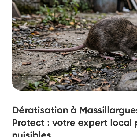
Dératisation à Massillargu
Protect : votre expert local 
nuisibles
Destruction de nid de
De