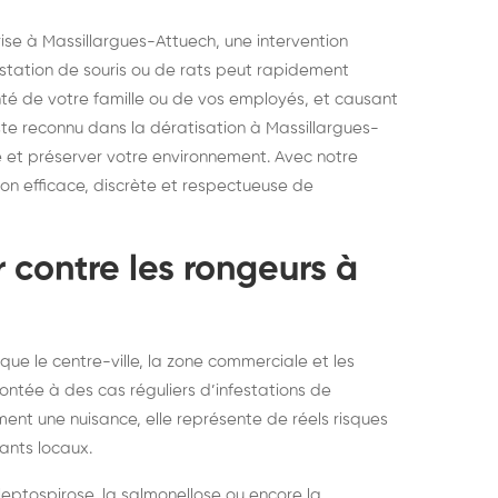
elons asiatiques :
durablemen
rise à Massillargues-Attuech, une intervention
tervention partout en
souris, pa
nfestation de souris ou de rats peut rapidement
ance
té de votre famille ou de vos employés, et causant
ste reconnu dans la dératisation à Massillargues-
é et préserver votre environnement. Avec notre
on efficace, discrète et respectueuse de
r contre les rongeurs à
que le centre-ville, la zone commerciale et les
ntée à des cas réguliers d’infestations de
ment une nuisance, elle représente de réels risques
ants locaux.
eptospirose, la salmonellose ou encore la