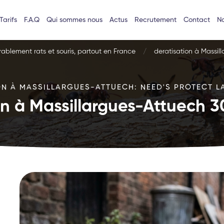
Tarifs
F.A.Q
Qui sommes nous
Actus
Recrutement
Contact
No
urablement rats et souris, partout en France
deratisation à Massil
ON À MASSILLARGUES-ATTUECH: NEED'S PROTECT LA
on à Massillargues-Attuech 3