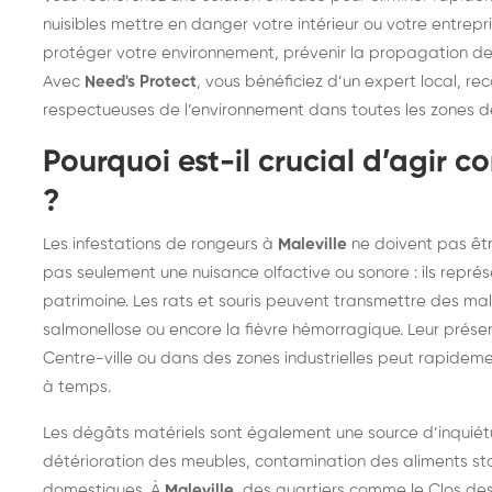
frelons : intervention
fr
nuisibles mettre en danger votre intérieur ou votre entrepri
protéger votre environnement, prévenir la propagation de
rapide partout en France
in
Avec
Need's Protect
, vous bénéficiez d’un expert local, re
Fr
respectueuses de l’environnement dans toutes les zones 
Pourquoi est-il crucial d’agir c
?
Les infestations de rongeurs à
Maleville
ne doivent pas être
pas seulement une nuisance olfactive ou sonore : ils repré
patrimoine. Les rats et souris peuvent transmettre des mal
salmonellose ou encore la fièvre hémorragique. Leur prése
Centre-ville ou dans des zones industrielles peut rapidemen
à temps.
Les dégâts matériels sont également une source d’inquiét
détérioration des meubles, contamination des aliments sto
domestiques. À
Maleville
, des quartiers comme le Clos de