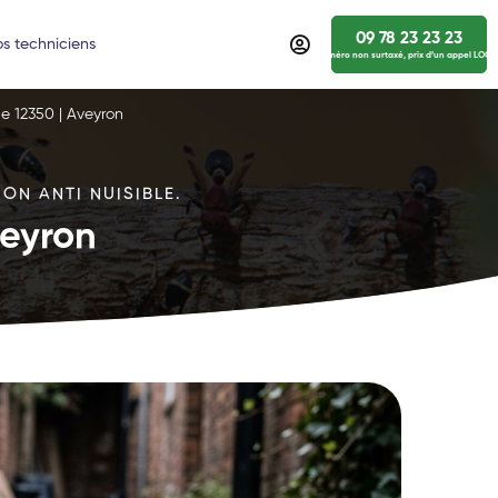
09 78 23 23 23
s techniciens
numéro non surtaxé, prix d’un appel LOCA
le 12350 | Aveyron
ON ANTI NUISIBLE.
veyron