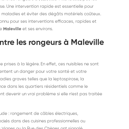
elons asiatiques :
durablemen
se. Une intervention rapide est essentielle pour
 maladies et éviter des dégâts matériels coûteux.
tervention partout en
souris, pa
connu pour ses interventions efficaces, rapides et
ance
de
Maleville
et ses environs.
ontre les rongeurs à Maleville
 prises à la légère. En effet, ces nuisibles ne sont
sentent un danger pour votre santé et votre
adies graves telles que la leptospirose, la
nce dans les quartiers résidentiels comme le
t devenir un vrai problème si elle n’est pas traitée
ude : rongement de câbles électriques,
ckés dans des cuisines professionnelles ou
s Vignes ou la Rue des Chènes ont signalé