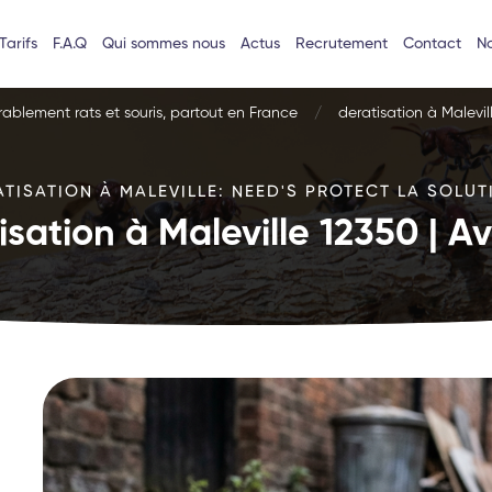
Tarifs
F.A.Q
Qui sommes nous
Actus
Recrutement
Contact
No
urablement rats et souris, partout en France
deratisation à Malevil
ATISATION À MALEVILLE: NEED'S PROTECT LA SOLUTI
isation à Maleville 12350 | A