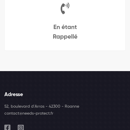
En étant
Rappellé
Adresse
52, boulevard d'Arras - 42300 - Roanne
contact@needs-protect.fr