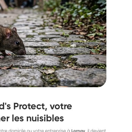
's Protect, votre
er les nuisibles
struction de nid de
Dératisatio
otre domicile ou votre entreprise à
Lornay
, il devient