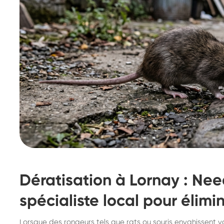
Dératisation à Lornay : Need
spécialiste local pour élimin
Destruction de nid de
De
Lorsque des rongeurs tels que rats ou souris envahissent v