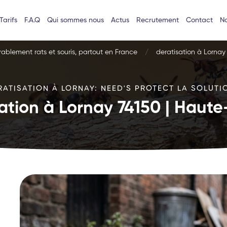
Tarifs
F.A.Q
Qui sommes nous
Actus
Recrutement
Contact
No
urablement rats et souris, partout en France
deratisation à Lornay
RATISATION À LORNAY: NEED'S PROTECT LA SOLUTIO
ation à Lornay 74150 | Haut