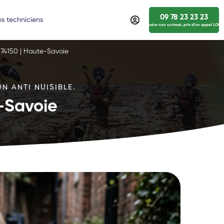
09 78 23 23 23
s techniciens
numéro non surtaxé, prix d’un appel LOCA
 74150 | Haute-Savoie
N ANTI NUISIBLE.
e-Savoie