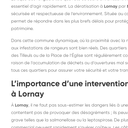
frelons : intervention
fr
essentiel d’agir rapidement. La dératisation à
Lornay
par
sécurisée et respectueuse de l’environnement. Située au cœ
rapide partout en France
in
permet de répondre dans les plus brefs délais pour protég
Fr
patrimoine.
Dans cette commune dynamique, où la proximité avec la natu
aux infestations de rongeurs sont bien réels. Des quartier
des Tilleuls ou de la Place de l’Église sont régulièrement c
raison de l’accumulation de déchets ou d’ouvertures mal s
tous ces quartiers pour assurer votre sécurité et votre tranq
L’importance d’une intervention
à Lornay
À
Lornay
, il ne faut pas sous-estimer les dangers liés à un
contentent pas de provoquer des désagréments ; ils peu
grave telles que la salmonellose ou la leptospirose. De plu
commercial peuvent rapidement s’avérer coûteux. Les câble