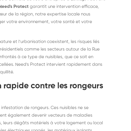
elons asiatiques :
durablemen
Need's Protect
garantit une intervention efficace,
ur de la région, notre expertise locale nous
tervention partout en
souris, pa
er votre environnement, votre santé et votre
ance
re et l’urbanisation coexistent, les risques liés
s résidentiels comme les secteurs autour de la Rue
onfrontés à ce type de nuisibles, que ce soit en
cellées. Need's Protect intervient rapidement dans
uillité.
 rapide contre les rongeurs
e infestation de rongeurs. Ces nuisibles ne se
vent également devenir vecteurs de maladies
s, leurs dégâts matériels à votre logement ou local
s électriques rongés, les matériaux isolants