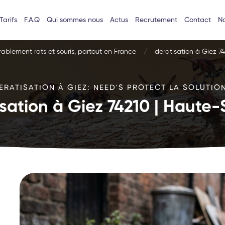
Tarifs
F.A.Q
Qui sommes nous
Actus
Recrutement
Contact
No
urablement rats et souris, partout en France
deratisation à Giez 7
ERATISATION À GIEZ: NEED'S PROTECT LA SOLUTION
sation à Giez 74210 | Haute-