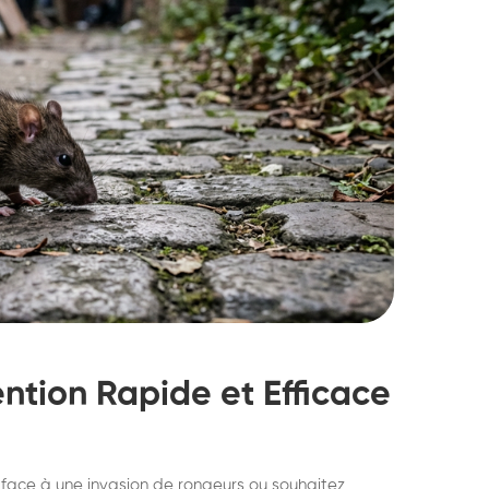
ention Rapide et Efficace
struction de nid de
Dératisatio
 face à une invasion de rongeurs ou souhaitez