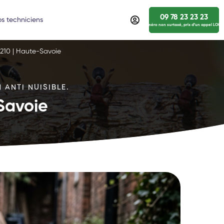
09 78 23 23 23
s techniciens
numéro non surtaxé, prix d’un appel LOCA
4210 | Haute-Savoie
 ANTI NUISIBLE.
Savoie