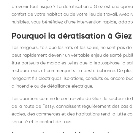
frelons : intervention
fr
prévenir tout risque ? La dératisation à Giez est une opérat
confort de votre habitat ou de votre lieu de travail. Avec N
rapide partout en France
in
nuisibles, vous bénéficiez d’une intervention rapide, adap
Fr
Pourquoi la dératisation à Giez 
Les rongeurs, tels que les rats et les souris, ne sont pas 
peut rapidement devenir un véritable enjeu de santé publiq
être porteurs de maladies telles que la leptospirose, la 
restaurateurs et commerçants : la peste bubonne. De plus,
rongeant fils électriques, isolations, conduits ou encore bû
d’incendie ou de défaillance électrique.
Les quartiers comme le centre-ville de Giez, le secteur de
de la route de Fessy, connaissent régulièrement des cas d’
écoles, des commerces et des habitations rend la lutte con
sécurité et le confort de tous.