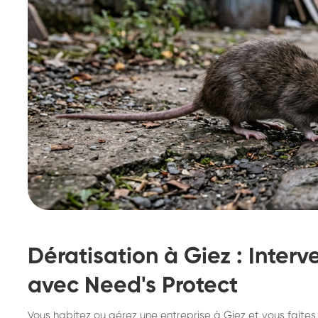
Dératisation à Giez : Interv
avec Need's Protect
Destruction de nid de
De
Vous habitez ou gérez une entreprise à Giez et vous faites