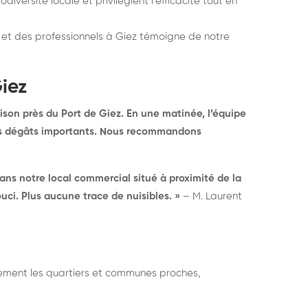
diversité locale et privilégient l’efficacité tout en
 et des professionnels à Giez témoigne de notre
iez
son près du Port de Giez. En une matinée, l’équipe
 des dégâts importants. Nous recommandons
ans notre local commercial situé à proximité de la
uci. Plus aucune trace de nuisibles. »
– M. Laurent
lement les quartiers et communes proches,