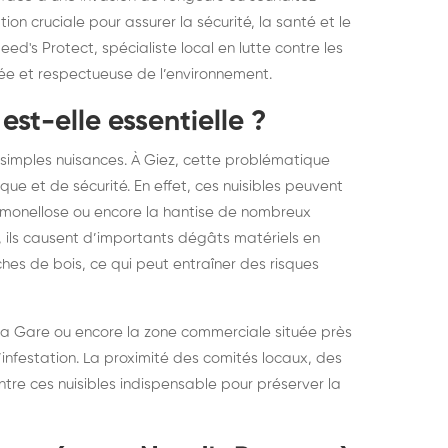
elons asiatiques :
durablemen
ion cruciale pour assurer la sécurité, la santé et le
eed's Protect, spécialiste local en lutte contre les
tervention partout en
souris, pa
tée et respectueuse de l’environnement.
ance
est-elle essentielle ?
de simples nuisances. À Giez, cette problématique
ue et de sécurité. En effet, ces nuisibles peuvent
salmonellose ou encore la hantise de nombreux
 ils causent d’importants dégâts matériels en
ches de bois, ce qui peut entraîner des risques
 la Gare ou encore la zone commerciale située près
infestation. La proximité des comités locaux, des
tre ces nuisibles indispensable pour préserver la