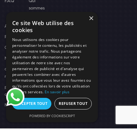
F.A.Q
Qui
sommes
×
nous
Ce site Web utilise des
Actus
cookies
Recrutement
Nous utilisons des cookies pour
personnaliser le contenu, les publicités et
Contact
analyser notre trafic. Nous partageons
également des informations sur votre
Nos techniciens
utilisation de notre site avec nos
partenaires de publicité et d'analyse qui
campagne-
peuvent les combiner avec d'autres
recrutement
informations que vous leur avez fournies ou
qu'ils ont collectées lors de votre utilisation
politique de
de leurs services.
En savoir plus
confidentialité
ACCEPTER TOUT
REFUSER TOUT
Mentions légales
POWERED BY COOKIESCRIPT
© 2026 Need's Protect Création You'Nivers.
Tous droits réservés