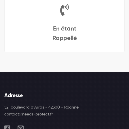
En étant
Rappellé
Adresse
52, boulevard d'Arras - 42300 - Roanne
contact@needs-protect.fr