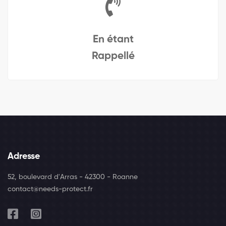
En étant
Rappellé
Adresse
52, boulevard d'Arras - 42300 - Roanne
contact@needs-protect.fr