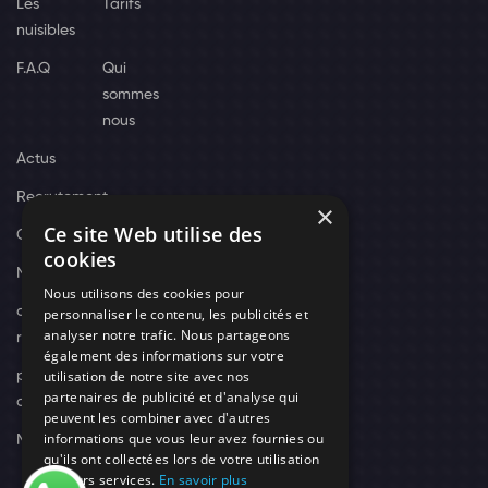
Les
Tarifs
nuisibles
F.A.Q
Qui
sommes
nous
Actus
Recrutement
×
Ce site Web utilise des
Contact
cookies
Nos techniciens
Nous utilisons des cookies pour
campagne-
personnaliser le contenu, les publicités et
analyser notre trafic. Nous partageons
recrutement
également des informations sur votre
utilisation de notre site avec nos
politique de
partenaires de publicité et d'analyse qui
confidentialité
peuvent les combiner avec d'autres
informations que vous leur avez fournies ou
Mentions légales
qu'ils ont collectées lors de votre utilisation
de leurs services.
En savoir plus