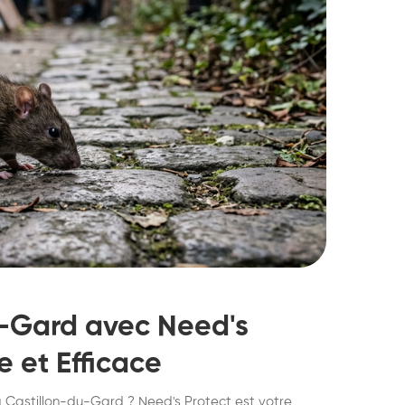
u-Gard avec Need's
e et Efficace
struction de nid de
Dératisatio
à Castillon-du-Gard ? Need's Protect est votre