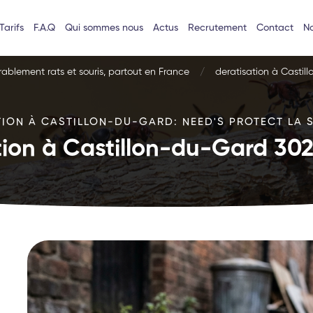
Tarifs
F.A.Q
Qui sommes nous
Actus
Recrutement
Contact
No
urablement rats et souris, partout en France
deratisation à Castil
TION À CASTILLON-DU-GARD: NEED'S PROTECT LA S
tion à Castillon-du-Gard 302