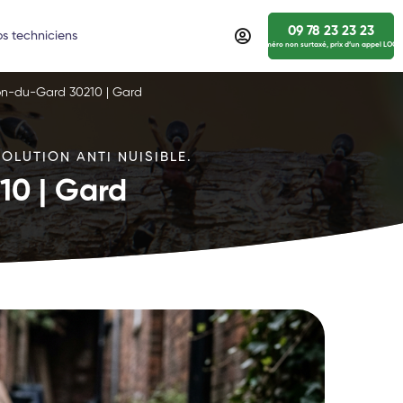
09 78 23 23 23
s techniciens
numéro non surtaxé, prix d’un appel LOCA
lon-du-Gard 30210 | Gard
OLUTION ANTI NUISIBLE.
10 | Gard