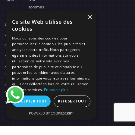
sommes
×
nous
Ce site Web utilise des
Actus
cookies
Recrutement
Nous utilisons des cookies pour
personnaliser le contenu, les publicités et
Contact
analyser notre trafic. Nous partageons
également des informations sur votre
Nos techniciens
utilisation de notre site avec nos
partenaires de publicité et d'analyse qui
campagne-
peuvent les combiner avec d'autres
recrutement
informations que vous leur avez fournies ou
qu'ils ont collectées lors de votre utilisation
politique de
de leurs services.
En savoir plus
confidentialité
ACCEPTER TOUT
REFUSER TOUT
Mentions légales
POWERED BY COOKIESCRIPT
© 2026 Need's Protect Création You'Nivers.
Tous droits réservés