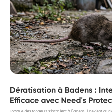
Dératisation à Badens : Int
Efficace avec Need's Protec
Destruction de nid de
De
Lorsque des rongeurs s’installent à Badens, il devient cru