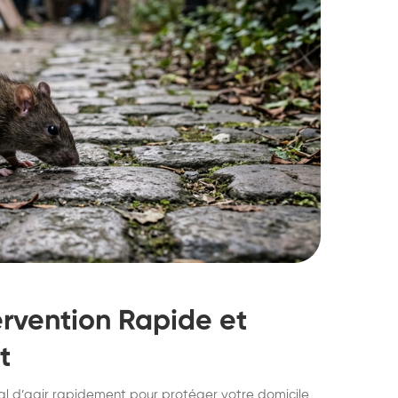
ervention Rapide et
t
struction de nid de
Dératisatio
cial d’agir rapidement pour protéger votre domicile