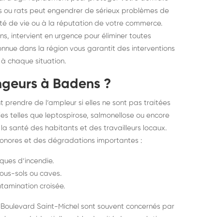
elons asiatiques :
durablemen
ris ou rats peut engendrer de sérieux problèmes de
ité de vie ou à la réputation de votre commerce.
tervention partout en
souris, pa
ns, intervient en urgence pour éliminer toutes
ance
connue dans la région vous garantit des interventions
à chaque situation.
ongeurs à Badens ?
prendre de l’ampleur si elles ne sont pas traitées
ies telles que leptospirose, salmonellose ou encore
la santé des habitants et des travailleurs locaux.
 sonores et des dégradations importantes :
ques d’incendie.
ous-sols ou caves.
tamination croisée.
u Boulevard Saint-Michel sont souvent concernés par