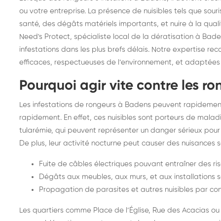
frelons : intervention
fr
ou votre entreprise. La présence de nuisibles tels que sou
santé, des dégâts matériels importants, et nuire à la qual
rapide partout en France
in
Need's Protect, spécialiste local de la dératisation à Bade
Fr
infestations dans les plus brefs délais. Notre expertise re
efficaces, respectueuses de l’environnement, et adaptées 
Pourquoi agir vite contre les r
Les infestations de rongeurs à Badens peuvent rapidement 
rapidement. En effet, ces nuisibles sont porteurs de malad
tularémie, qui peuvent représenter un danger sérieux pour 
De plus, leur activité nocturne peut causer des nuisances
Fuite de câbles électriques pouvant entraîner des ris
Dégâts aux meubles, aux murs, et aux installations s
Propagation de parasites et autres nuisibles par con
Les quartiers comme Place de l’Église, Rue des Acacias o