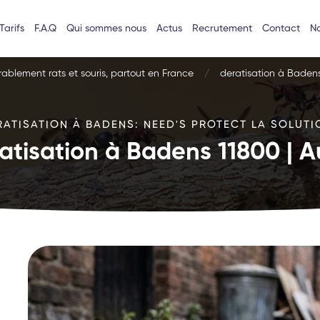
Tarifs
F.A.Q
Qui sommes nous
Actus
Recrutement
Contact
No
urablement rats et souris, partout en France
deratisation à Baden
RATISATION À BADENS: NEED'S PROTECT LA SOLUTIO
atisation à Badens 11800 | 