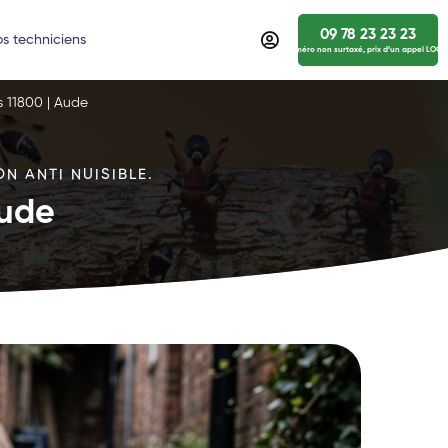
09 78 23 23 23
s techniciens
numéro non surtaxé, prix d’un appel LOCA
s 11800 | Aude
N ANTI NUISIBLE.
Aude