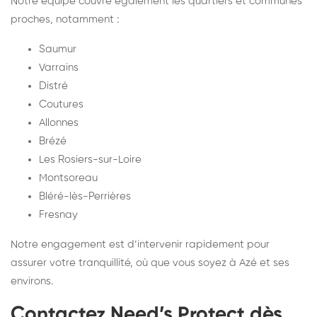
Notre équipe couvre également les quartiers et communes
proches, notamment :
Saumur
Varrains
Distré
Coutures
Allonnes
Brézé
Les Rosiers-sur-Loire
Montsoreau
Bléré-lès-Perrières
Fresnay
Notre engagement est d’intervenir rapidement pour
assurer votre tranquillité, où que vous soyez à Azé et ses
environs.
Contactez Need’s Protect dès