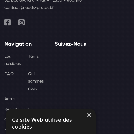
52, boulevard d'Arras - 42300 - Roanne
contact@needs-protect.fr
Navigation
Suivez-Nous
Les
Tarifs
nuisibles
F.A.Q
Qui
sommes
nous
Actus
Recrutement
×
Ce site Web utilise des
Contact
cookies
Nos techniciens