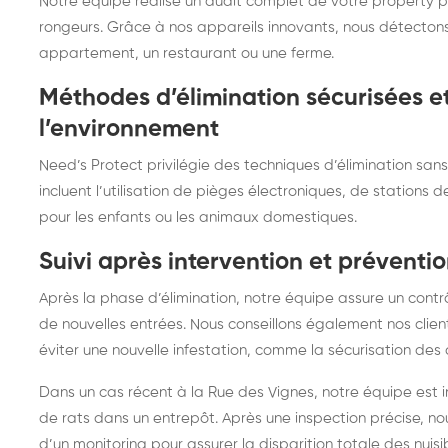
Notre équipe réalise un audit complet de votre property po
rongeurs. Grâce à nos appareils innovants, nous détectons
appartement, un restaurant ou une ferme.
Méthodes d’élimination sécurisées e
l’environnement
Need’s Protect privilégie des techniques d’élimination san
incluent l’utilisation de pièges électroniques, de stations 
pour les enfants ou les animaux domestiques.
Suivi après intervention et préventi
Après la phase d’élimination, notre équipe assure un contr
de nouvelles entrées. Nous conseillons également nos clie
éviter une nouvelle infestation, comme la sécurisation des a
Dans un cas récent à la Rue des Vignes, notre équipe est i
de rats dans un entrepôt. Après une inspection précise, no
d’un monitoring pour assurer la disparition totale des nuis