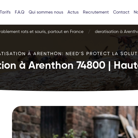
Tarifs
F.A.Q
Qui sommes nous
Actus
Recrutement
Contact
No
urablement rats et souris, partout en France
deratisation à Arent
ATISATION À ARENTHON: NEED'S PROTECT LA SOLUTI
tion à Arenthon 74800 | Hau