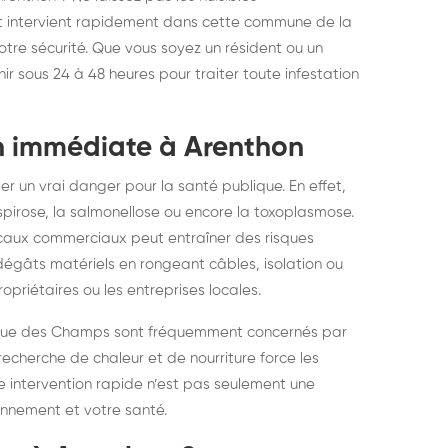
elons asiatiques :
durablemen
ct intervient rapidement dans cette commune de la
otre sécurité. Que vous soyez un résident ou un
tervention partout en
souris, pa
ir sous 24 à 48 heures pour traiter toute infestation
ance
on immédiate à Arenthon
r un vrai danger pour la santé publique. En effet,
ospirose, la salmonellose ou encore la toxoplasmose.
locaux commerciaux peut entraîner des risques
 dégâts matériels en rongeant câbles, isolation ou
priétaires ou les entreprises locales.
la Rue des Champs sont fréquemment concernés par
recherche de chaleur et de nourriture force les
 intervention rapide n’est pas seulement une
onnement et votre santé.