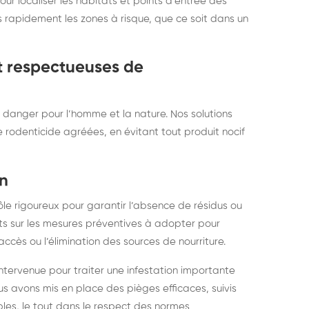
ur localiser les habitats et points d’entrée des
 rapidement les zones à risque, que ce soit dans un
t respectueuses de
s danger pour l’homme et la nature. Nos solutions
de rodenticide agréées, en évitant tout produit nocif
on
ôle rigoureux pour garantir l’absence de résidus ou
nts sur les mesures préventives à adopter pour
ccès ou l’élimination des sources de nourriture.
ntervenue pour traiter une infestation importante
us avons mis en place des pièges efficaces, suivis
ibles, le tout dans le respect des normes