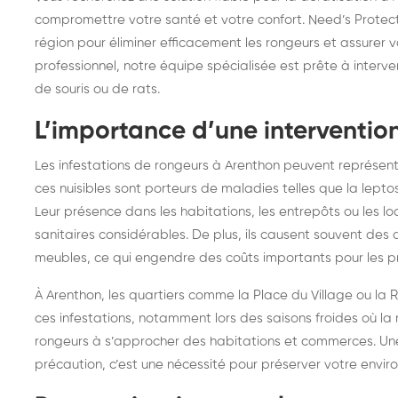
frelons : intervention
fr
compromettre votre santé et votre confort. Need’s Prote
région pour éliminer efficacement les rongeurs et assurer v
rapide partout en France
in
professionnel, notre équipe spécialisée est prête à interven
Fr
de souris ou de rats.
L’importance d’une interventi
Les infestations de rongeurs à Arenthon peuvent représente
ces nuisibles sont porteurs de maladies telles que la lept
Leur présence dans les habitations, les entrepôts ou les 
sanitaires considérables. De plus, ils causent souvent des
meubles, ce qui engendre des coûts importants pour les pro
À Arenthon, les quartiers comme la Place du Village ou 
ces infestations, notamment lors des saisons froides où la 
rongeurs à s’approcher des habitations et commerces. Une
précaution, c’est une nécessité pour préserver votre envir