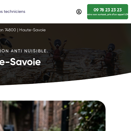
09 78 23 23 23
s techniciens
numéro non surtaxé, prix d’un appel LOCA
hon 74800 | Haute-Savoie
ON ANTI NUISIBLE.
te-Savoie