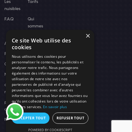
Les
Tarifs
nuisibles
F.A.Q
Qui
sommes
×
nous
Ce site Web utilise des
Actus
cookies
Recrutement
Nous utilisons des cookies pour
personnaliser le contenu, les publicités et
Contact
analyser notre trafic. Nous partageons
également des informations sur votre
Nos techniciens
utilisation de notre site avec nos
partenaires de publicité et d'analyse qui
campagne-
peuvent les combiner avec d'autres
recrutement
informations que vous leur avez fournies ou
qu'ils ont collectées lors de votre utilisation
politique de
de leurs services.
En savoir plus
confidentialité
ACCEPTER TOUT
REFUSER TOUT
Mentions légales
POWERED BY COOKIESCRIPT