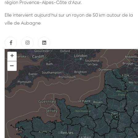
région Provence-Alpes-Côte d'Azur.
Elle intervient aujourd'hui sur un rayon de 50 km autour de la
ville de Aubagne
+
–