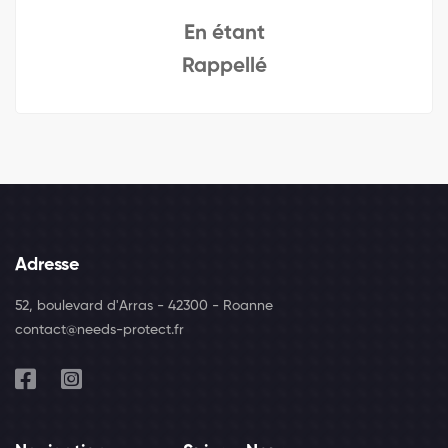
En étant
Rappellé
Adresse
52, boulevard d'Arras - 42300 - Roanne
contact@needs-protect.fr