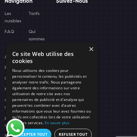
Navigation
Suivez-Nous
Les
Tarifs
nuisibles
F.A.Q
Qui
sommes
×
nous
Ce site Web utilise des
Actus
cookies
Recrutement
Nous utilisons des cookies pour
personnaliser le contenu, les publicités et
Contact
analyser notre trafic. Nous partageons
également des informations sur votre
Nos techniciens
utilisation de notre site avec nos
partenaires de publicité et d'analyse qui
campagne-
peuvent les combiner avec d'autres
recrutement
informations que vous leur avez fournies ou
qu'ils ont collectées lors de votre utilisation
politique de
de leurs services.
En savoir plus
confidentialité
ACCEPTER TOUT
REFUSER TOUT
Mentions légales