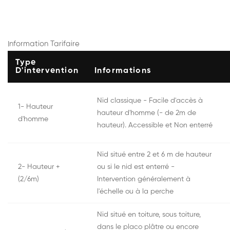
Information Tarifaire
Type
D'intervention
Informations
Nid classique - Facile d'accès à
1- Hauteur
hauteur d'homme (- de 2m de
d'homme
hauteur). Accessible et Non enterré
Nid situé entre 2 et 6 m de hauteur
2- Hauteur +
ou si le nid est enterré -
(2/6m)
Intervention généralement à
l'échelle ou à la perche
Nid situé en toiture, sous toiture,
dans le placo plâtre ou encore