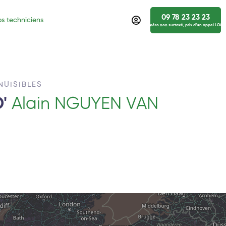
09 78 23 23 23
s techniciens
numéro non surtaxé, prix d’un appel LOCA
NUISIBLES
D'
Alain NGUYEN VAN