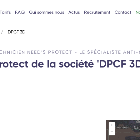
Tarifs
F.A.Q
Qui sommes nous
Actus
Recrutement
Contact
No
DPCF 3D
CHNICIEN NEED'S PROTECT - LE SPÉCIALISTE ANTI-
rotect de la société 'DPCF 3
+
–