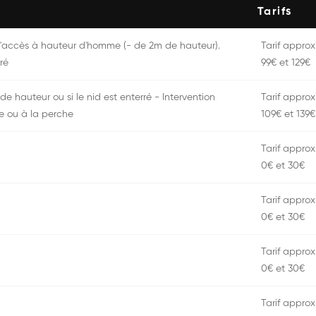
Tarifs
 d'accès à hauteur d'homme (- de 2m de hauteur).
Tarif approxi
ré
99€ et 129€
 de hauteur ou si le nid est enterré - Intervention
Tarif approxi
e ou à la perche
109€ et 139€
Tarif approxi
0€ et 30€
Tarif approxi
0€ et 30€
Tarif approxi
0€ et 30€
Tarif approxi