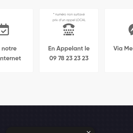
* numéro non surtaxé
prix d’un appel LOCAL
 notre
En Appelant le
Via Me
internet
09 78 23 23 23
Adresse
×