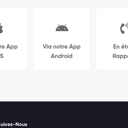
tre App
Via notre App
En ét
OS
Android
Rappe
Suivez-Nous