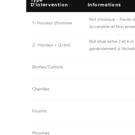
Type
D'intervention
Informations
Nid classique - Facile
1- Hauteur d'homme
Accessible et Non enter
Nid situé entre 2 et 6 m
2- Hauteur + (2/6m)
généralement à l'échell
Blattes/Cafards
Chenilles
Fourmis
Mouches