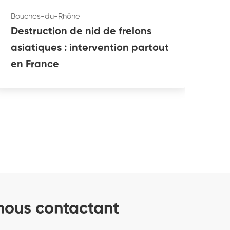
Bouches-du-Rhône
Bou
Destruction de nid de frelons
Dé
asiatiques : intervention partout
du
en France
pa
 nous contactant