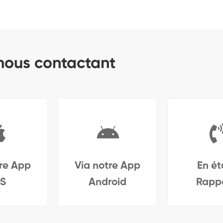
 nous contactant
tre App
Via notre App
En ét
OS
Android
Rappe