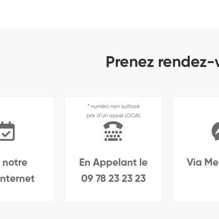
Prenez rendez-v
* numéro non surtaxé
prix d’un appel LOCAL
 notre
En Appelant le
Via Me
internet
09 78 23 23 23