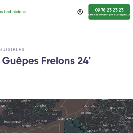
09 78 23 23 23
s techniciens
numéro non surtaxé, prix d’un appel LOCA
NUISIBLES
t Guêpes Frelons 24'