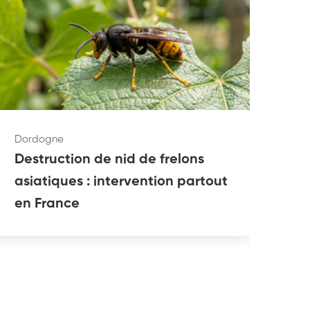
Dordogne
Dor
Destruction de nid de frelons
Dé
asiatiques : intervention partout
du
en France
pa