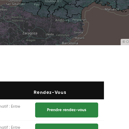
©
O
Rendez-Vous
atif : Entre
Prendre rendez-vous
atif : Entre