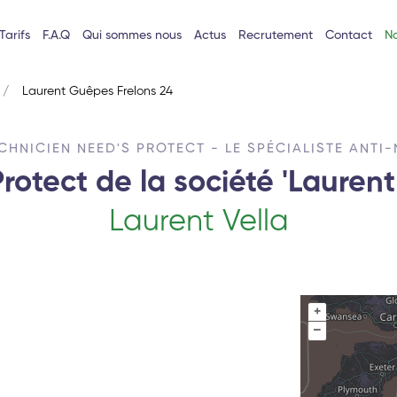
Tarifs
F.A.Q
Qui sommes nous
Actus
Recrutement
Contact
No
Laurent Guêpes Frelons 24
CHNICIEN NEED'S PROTECT - LE SPÉCIALISTE ANTI-
rotect de la société 'Lauren
Laurent Vella
+
–