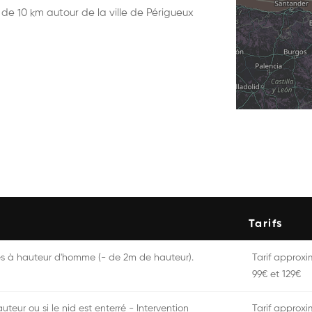
n de 10 km autour de la ville de Périgueux
Tarifs
ès à hauteur d'homme (- de 2m de hauteur).
Tarif approxim
99€ et 129€
uteur ou si le nid est enterré - Intervention
Tarif approxim