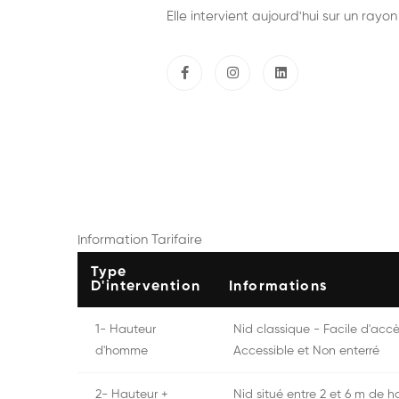
Elle intervient aujourd'hui sur un rayo
Information Tarifaire
Type
D'intervention
Informations
1- Hauteur
Nid classique - Facile d'acc
d'homme
Accessible et Non enterré
2- Hauteur +
Nid situé entre 2 et 6 m de ha