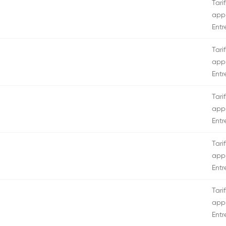
Tarif
appr
Entr
Tarif
appr
Entr
Tarif
appr
Entr
Tarif
appr
Entr
Tarif
appr
Entr