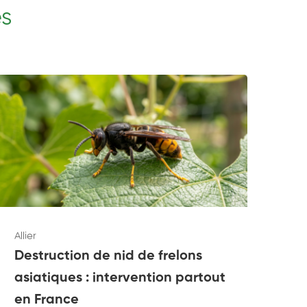
es
Allier
Allie
Destruction de nid de frelons
Dé
asiatiques : intervention partout
du
en France
pa