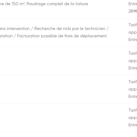
ture de 150 m². Poudrage complet de la toiture
Entr
289
Tarif
s intervention / Recherche de nids par le technicien /
appr
estation / Facturation possible de frais de déplacement
Entr
Tarif
appr
Entr
Tarif
appr
Entr
Tarif
appr
Entr