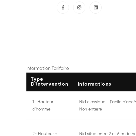
Information Tarifaire
Type
D'intervention
Informations
1- Hauteur
Nid classique - Facile d'acc
d'homme
Non enterré
2- Hauteur +
Nid situé entre 2 et 6 m de h