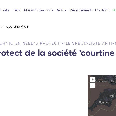
Tarifs
F.A.Q
Qui sommes nous
Actus
Recrutement
Contact
No
courtine Alain
CHNICIEN NEED'S PROTECT - LE SPÉCIALISTE ANTI-
otect de la société 'courtine
+
–