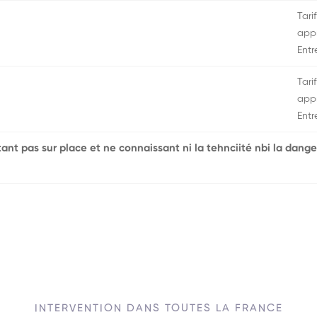
Tarif
appr
Entr
Tarif
appr
Entr
'étant pas sur place et ne connaissant ni la tehnciité nbi la dange
INTERVENTION DANS TOUTES LA FRANCE