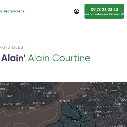
09 78 23 23 23
s techniciens
numéro non surtaxé, prix d’un appel LOCA
NUISIBLES
 Alain'
Alain Courtine