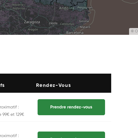
©
O
fs
Rendez-Vous
oximatif :
Prendre rendez-vous
e 99€ et 129€
oximatif :