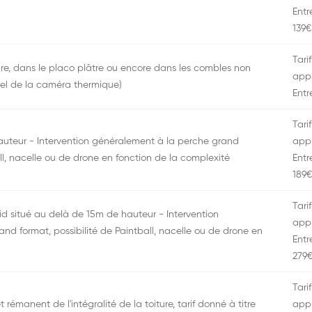
Entr
139€
Tarif
iture, dans le placo plâtre ou encore dans les combles non
appr
tiel de la caméra thermique)
Entr
Tarif
hauteur - Intervention généralement à la perche grand
appr
all, nacelle ou de drone en fonction de la complexité
Entr
189€
Tarif
 Nid situé au delà de 15m de hauteur - Intervention
appr
nd format, possibilité de Paintball, nacelle ou de drone en
Entr
279
Tarif
t rémanent de l'intégralité de la toiture, tarif donné à titre
appr