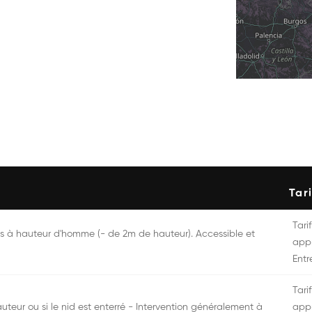
Tari
Tarif
ès à hauteur d'homme (- de 2m de hauteur). Accessible et
appr
Entr
Tarif
auteur ou si le nid est enterré - Intervention généralement à
appr