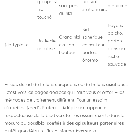
groupe si
nid, vol
sauf près
menacée
nid
stationnaire
du nid
touché
Rayons
Nid
de cire,
Grand nid
sphérique
Boule de
parfois
Nid typique
clair en
en hauteur,
cellulose
dans une
hauteur
parfois
ruche
énorme
sauvage
En cas de nid de
frelons européens
ou de
frelons asiatiques
, c'est vers les pages dédiées qu'il faut vous orienter — les
méthodes de traitement diffèrent. Pour un essaim
d'abeilles, Need's Protect privilégie une approche
respectueuse de la biodiversité : les essaims sont, dans la
mesure du possible,
confiés à des apiculteurs partenaires
plutôt que détruits. Plus d'informations sur la