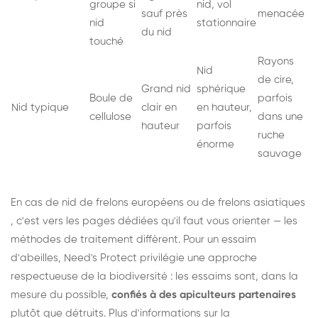
groupe si
nid, vol
sauf près
menacée
nid
stationnaire
du nid
touché
Rayons
Nid
de cire,
Grand nid
sphérique
Boule de
parfois
Nid typique
clair en
en hauteur,
cellulose
dans une
hauteur
parfois
ruche
énorme
sauvage
En cas de nid de
frelons européens
ou de
frelons asiatiques
, c'est vers les pages dédiées qu'il faut vous orienter — les
méthodes de traitement diffèrent. Pour un essaim
d'abeilles, Need's Protect privilégie une approche
respectueuse de la biodiversité : les essaims sont, dans la
mesure du possible,
confiés à des apiculteurs partenaires
plutôt que détruits. Plus d'informations sur la