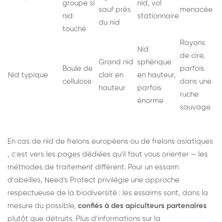
groupe si
nid, vol
sauf près
menacée
nid
stationnaire
du nid
touché
Rayons
Nid
de cire,
Grand nid
sphérique
Boule de
parfois
Nid typique
clair en
en hauteur,
cellulose
dans une
hauteur
parfois
ruche
énorme
sauvage
En cas de nid de
frelons européens
ou de
frelons asiatiques
, c'est vers les pages dédiées qu'il faut vous orienter — les
méthodes de traitement diffèrent. Pour un essaim
d'abeilles, Need's Protect privilégie une approche
respectueuse de la biodiversité : les essaims sont, dans la
mesure du possible,
confiés à des apiculteurs partenaires
plutôt que détruits. Plus d'informations sur la