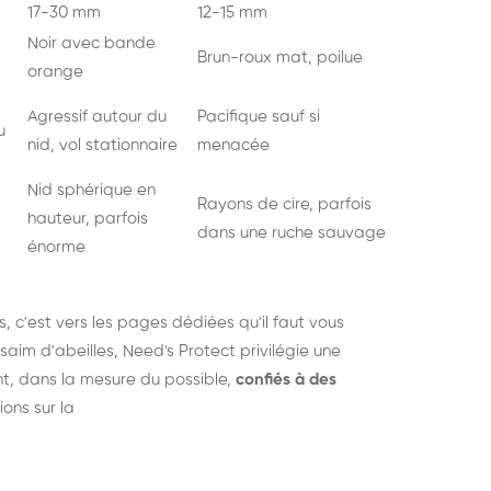
17-30 mm
12-15 mm
Noir avec bande
Brun-roux mat, poilue
orange
Agressif autour du
Pacifique sauf si
u
nid, vol stationnaire
menacée
Nid sphérique en
Rayons de cire, parfois
hauteur, parfois
dans une ruche sauvage
énorme
s
, c'est vers les pages dédiées qu'il faut vous
saim d'abeilles, Need's Protect privilégie une
nt, dans la mesure du possible,
confiés à des
ions sur la