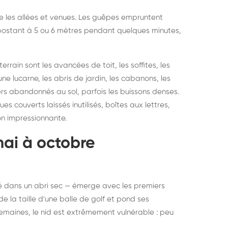
vre les allées et venues. Les guêpes empruntent
se postant à 5 ou 6 mètres pendant quelques minutes,
rain sont les avancées de toit, les soffites, les
ne lucarne, les abris de jardin, les cabanons, les
ers abandonnés au sol, parfois les buissons denses.
 couverts laissés inutilisés, boîtes aux lettres,
on impressionnante.
mai à octobre
rné dans un abri sec — émerge avec les premiers
e la taille d'une balle de golf et pond ses
semaines, le nid est extrêmement vulnérable : peu