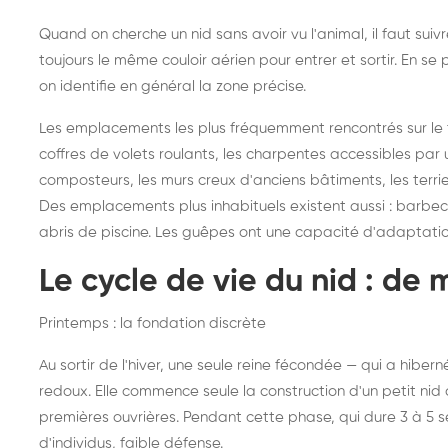
Quand on cherche un nid sans avoir vu l'animal, il faut sui
toujours le même couloir aérien pour entrer et sortir. En 
on identifie en général la zone précise.
Les emplacements les plus fréquemment rencontrés sur le ter
coffres de volets roulants, les charpentes accessibles par u
composteurs, les murs creux d'anciens bâtiments, les terri
Des emplacements plus inhabituels existent aussi : barbecues
abris de piscine. Les guêpes ont une capacité d'adaptati
Le cycle de vie du nid : de 
Printemps : la fondation discrète
Au sortir de l'hiver, une seule reine fécondée — qui a hibe
redoux. Elle commence seule la construction d'un petit nid d
premières ouvrières. Pendant cette phase, qui dure 3 à 5 
d'individus, faible défense.