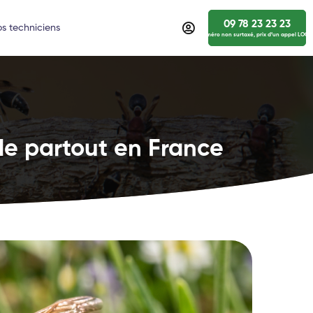
09 78 23 23 23
s techniciens
numéro non surtaxé, prix d’un appel LOCA
de partout en France