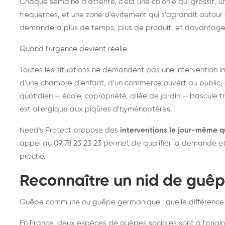
Chaque semaine d'attente, c'est une colonie qui grossit, un
fréquentes, et une zone d'évitement qui s'agrandit autour 
demandera plus de temps, plus de produit, et davantage
Quand l'urgence devient réelle
Toutes les situations ne demandent pas une intervention im
d'une chambre d'enfant, d'un commerce ouvert au public, 
quotidien — école, copropriété, allée de jardin — bascule t
est allergique aux piqûres d'hyménoptères.
Need's Protect propose des
interventions le jour-même q
appel au 09 78 23 23 23 permet de qualifier la demande et d
proche.
Reconnaître un nid de guê
Guêpe commune ou guêpe germanique : quelle différence
En France, deux espèces de guêpes sociales sont à l'origin