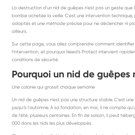
frelons asiatiques :
du
La destruction d'un nid de guêpes n'est pas un geste que
intervention partout en
so
bombe achetée la veille. C'est une intervention techniqu
adaptés et une méthode précise pour ne déclencher ni piqû
France
ailleurs.
Sur cette page, vous allez comprendre comment identifier
l'intervention, et pourquoi Need's Protect intervient rapid
conditions de sécurité.
Pourquoi un nid de guêpes 
Une colonie qui grossit chaque semaine
Un nid de guêpes n'est pas une structure stable. C'est u
jusqu'à l'automne. À sa fondation, en mai, il ne compte qu'
de l'été, plusieurs centaines. En fin de saison, il peut hébe
000 dans les nids les plus développés.