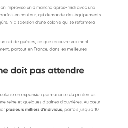
rablement rats et
de lit : de
 l'on improvise un dimanche après-midi avec une
uris, partout en France
partout e
e, parfois en hauteur, qui demande des équipements
re, ni dispersion d'une colonie qui se reformera
 un nid de guêpes, ce que recouvre vraiment
ement, partout en France, dans les meilleures
ne doit pas attendre
ne colonie en expansion permanente du printemps
une reine et quelques dizaines d'ouvrières. Au cœur
rger
plusieurs milliers d'individus
, parfois jusqu'à 10