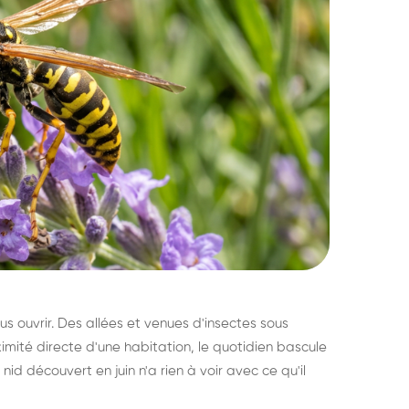
s ouvrir. Des allées et venues d'insectes sous
imité directe d'une habitation, le quotidien bascule
nid découvert en juin n'a rien à voir avec ce qu'il
ratisation : éliminer
Traitemen