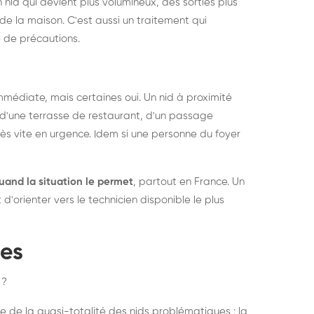
 nid qui devient plus volumineux, des sorties plus
de la maison. C'est aussi un traitement qui
 de précautions.
médiate, mais certaines oui. Un nid à proximité
d'une terrasse de restaurant, d'un passage
rès vite en urgence. Idem si une personne du foyer
uand la situation le permet
, partout en France. Un
'orienter vers le technicien disponible le plus
pes
 ?
e de la quasi-totalité des nids problématiques : la