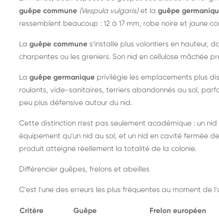
guêpe commune
(Vespula vulgaris)
et la
guêpe germaniq
ressemblent beaucoup : 12 à 17 mm, robe noire et jaune cont
La
guêpe commune
s'installe plus volontiers en hauteur, 
charpentes ou les greniers. Son nid en cellulose mâchée pre
La
guêpe germanique
privilégie les emplacements plus dis
roulants, vide-sanitaires, terriers abandonnés au sol, parfo
peu plus défensive autour du nid.
Cette distinction n'est pas seulement académique : un nid
équipement qu'un nid au sol, et un nid en cavité fermée 
produit atteigne réellement la totalité de la colonie.
Différencier guêpes, frelons et abeilles
C'est l'une des erreurs les plus fréquentes au moment de l'a
Critère
Guêpe
Frelon européen