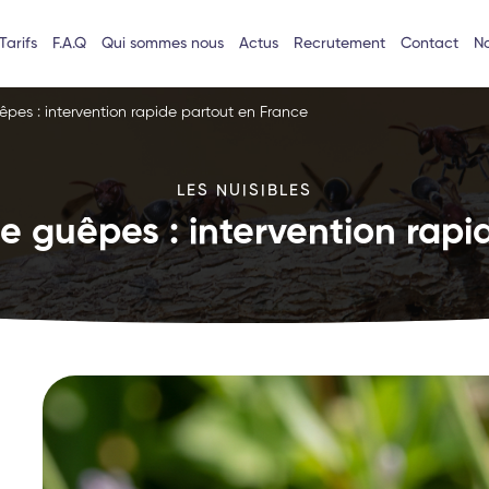
Tarifs
F.A.Q
Qui sommes nous
Actus
Recrutement
Contact
No
êpes : intervention rapide partout en France
LES NUISIBLES
e guêpes : intervention rapi