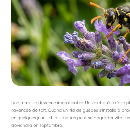
Une terrasse devenue impraticable. Un volet qu'on n'ose plu
l'avancée de toit. Quand un nid de guêpes s'installe à prox
en quelques jours. Et la situation peut se dégrader vite : un 
deviendra en septembre.
Destruction de nid de
Dé